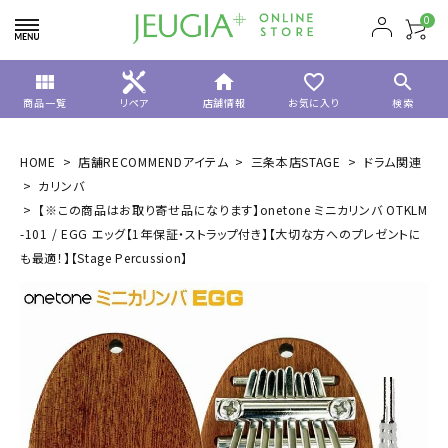
0
view_module
home
favorite_border
search
商品一覧
リペア
店舗情報
お気に入り
検索
HOME
店舗RECOMMENDアイテム
三条本店STAGE
ドラム関連
カリンバ
【※この商品はお取り寄せ品になります】onetone ミニカリンバ OTKLM
-101 / EGG エッグ【1年保証・ストラップ付き】【大切な方へのプレゼントに
も最適！】【Stage Percussion】