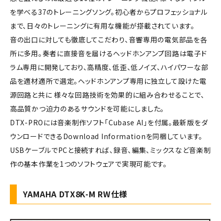
を学べる37のトレーニングソング。初心者からプロフェッショナル
まで、日々のトレーニングに有用な機能が搭載されています。
音の出口に対しても徹底してこだわり、音響専用の電気部品を各
所に多用。奏者に直接音を届けるヘッドホンアンプ回路は電子ド
ラム専用に開発しており、高精度、低歪、低ノイズ、ハイパワーな部
品を適材適所で選定。ヘッドホンアンプ専用に独立して設けた電
源回路と共に 様々な回路技術を効果的に組み合わせることで、
高品質かつ迫力のあるサウンドを可能にしました。
DTX-PROには音楽制作ソフト「Cubase AI」を付属。最新版をダ
ウンロードできるDownload Informationを同梱しています。
USBケーブルでPCと接続すれば、録音、編集、ミックスなど音楽制
作の基本作業を1つのソフトウェアで実現可能です。
YAMAHA DTX8K-M RW仕様