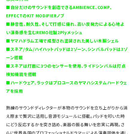
■自分だけのサウンドを創造できるAMBIENCE、COMP、
EFFECTのKIT MODIFIERノブ
■静音性、耐久性、そして打感に優れ、高い反発力による心地よ
い演奏感を生むREMO社製2Plyメッシュ
■ヤマハドラム工場で成型され塗装された美しい木胴シェル
■スネア/タム/ハイハットパッドは2ゾーン、シンバルパッドは3ゾ
ーン搭載
■スネアは打面に3つのセンサーを使用、ライドシンバルは打点
検知機能を搭載
■ハードウェア、ラックはプロユースのヤマハシステムハードウェ
アを採用
熟練のサウンドディレクターが本物のサウンドを立ち上がりから消
え際まで贅沢に活用し音源モジュールに搭載。パッドを叩いた時
にどう反応するかを突き詰め、楽器の振る舞いを忠実に再現。さ
らに世界各国のプロフェッショナルドラマーによる演奏評価を通し