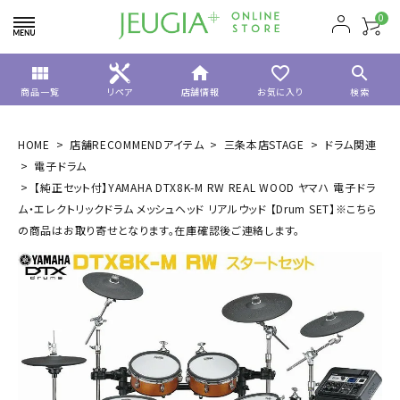
0
view_module
home
favorite_border
search
商品一覧
リペア
店舗情報
お気に入り
検索
HOME
店舗RECOMMENDアイテム
三条本店STAGE
ドラム関連
電子ドラム
【純正セット付】YAMAHA DTX8K-M RW REAL WOOD ヤマハ 電子ドラ
ム・エレクトリックドラム メッシュヘッド リアルウッド 【Drum SET】※こちら
の商品はお取り寄せとなります。在庫確認後ご連絡します。