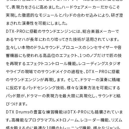
て、表現力をさらに高めました。ハードウェアメーカーだからこそ
実現した徹底的なモジュールとパッドの合わせ込みにより、研ぎ澄
まされた演奏性を可能にしました。
DTX-PROに搭載のサウンドエンジンには、総合楽器メーカーで
あるヤマハが長年にわたり培ってきた技術が活用されています。
生々しい本物のドラムサウンド、プロユースのシンセサイザーや音
響機器にも使われる高品位のエフェクト、1つのノブだけで匠の技
を再現するエフェクトコントロール機能。レコーディングスタジオ
やライブの現場でのサウンドメイクの過程を、DTX－PROに搭載
のサウンドエンジンが再現します。 そして、ドラマーの演奏に精確
に反応するパッドセンシング技術、様々な演奏方法を可能にする
パッド類が、ドラマーの表現力を最大限に具現化し、サウンドと結
びつけます。
DTX Drumsの豊富な練習機能はDTX-PROにも踏襲されていま
す。高機能なプログラマブルメトロノーム、レコーダー機能、リズム
感を鍛えるのに最適な10種のトレーニング機能、様々なジャンル