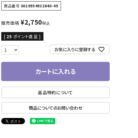
商品番号
0019954932640-49
CD/楽譜・音楽雑貨
¥
2,750
販売価格
CD、映像ソフト等
税込
楽譜
[
25
ポイント進呈 ]
音楽雑貨
お気に入りに登録する
カートに入れる
返品特約について
商品についてのお問い合わせ