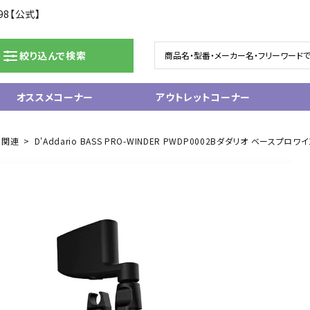
98【公式】
絞り込んで検索
オススメコーナー
アウトレットコーナー
ドラム/電子ドラム
ピアノ/鍵盤楽器
ー関連
D'Addario BASS PRO-WINDER PWDP0002Bダダリオ ベースプロワ
グランドピアノ
ム
アップライトピアノ
ェア
中古ピアノ
電子ピアノ/エレクトーン
電子キーボード
関連アクセサリー