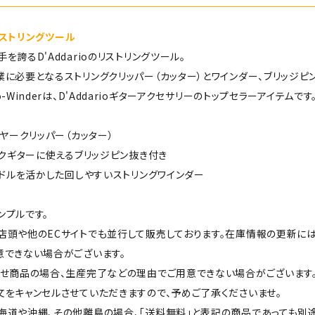
のリストリングツール
を誇るD'Addarioのリストリングツール。
に必要となるストリングクリッパー（カッター）とワインダー、ブリッジピ
-Winderは、D'Addarioギターアクセサリーのトップセラーアイテムです
イヤークリッパー（カッター）
ックギターに使えるブリッジピン抜き付き
ンドルを活かした回しやすいストリングワインダー
ンプルです。
店頭や他のECサイトでも並行して販売しております。在庫情報の更新に
意できない場合がございます。
せ商品の場合、生産完了などの理由でご用意できない場合がございます
をキャンセルさせていただきますので、予めご了承くださいませ。
海道や沖縄、その他離島の場合、「送料無料」と表記の商品であっても別