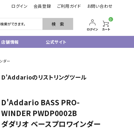
ログイン
会員登録
ご利用ガイド
お問い合わせ
0
検 索
ログイン
カート
店舗情報
公式サイト
管楽器
インダー
サクソフォン
D'Addarioのリストリングツール
トランペット
フルート・ピッコロ
クラリネット
その他木管
D'Addario BASS PRO-
その他金管
WINDER PWDP0002B
中古管楽器
管楽器小物
ダダリオ ベースプロワインダー