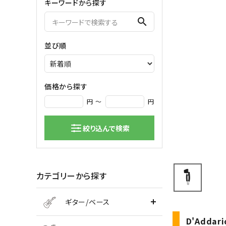
キーワードから探す
弦楽器
search
バイオリン
シンセサ
並び順
クラシックギター
DAW ／ 
ハープ
DJ
弦楽器小物
PA
マイク
価格から探す
円 ～
円
絞り込んで検索
カテゴリーから探す
ギター/ベース
D'Addari