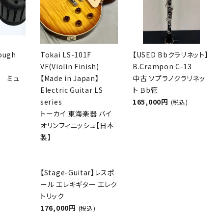
rough
Tokai LS-101F
【USED Bbクラリネット】
VF(Violin Finish)
B.Crampon C-13
 ミュ
【Made in Japan】
中古 ソプラノクラリネッ
Electric Guitar LS
ト Ｂb管
series
165,000円
(税込)
トーカイ 東海楽器 バイ
オリンフィニッシュ【日本
製】
【Stage-Guitar】レスポ
ール エレキギター エレク
トリック
176,000円
(税込)