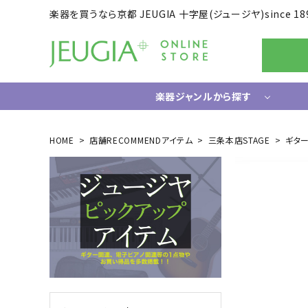
楽器を買うなら京都 JEUGIA 十字屋(ジュージヤ)since 18
楽器ジャンルから探す
ギター/ベース
HOME
店舗RECOMMENDアイテム
三条本店STAGE
ギタ
エレキギター
ドラム
エレキベース
電子ドラ
アコースティックギター
ハードウ
中古ギター・アウトレットギター
ウクレレ
ギター関連小物
アンプ
エフェクター
ライフスタイルグッズ