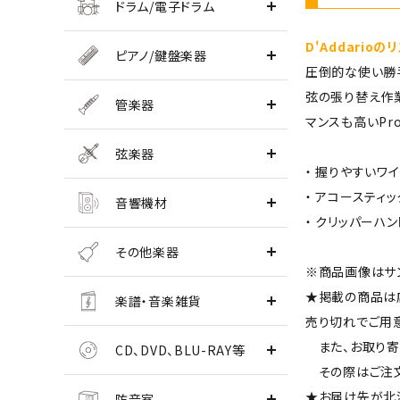
ドラム/電子ドラム
D'Addario
ピアノ/鍵盤楽器
圧倒的な使い勝手
弦の張り替え作業
管楽器
マンスも高いPro
弦楽器
・ 握りやすいワ
・ アコースティ
音響機材
・ クリッパーハ
その他楽器
※商品画像はサ
★掲載の商品は
楽譜・音楽雑貨
売り切れでご用
また、お取り寄
CD、DVD、BLU-RAY等
その際はご注文
★お届け先が北
防音室