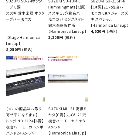
SUZUKI SU-24オクタ
SUZUKI SU-13M C
SUZUKI SU-21SP-N
ーブ C調
Hummingmate【C調】
【C#調】21穴複音ハー
スズキ 鈴木楽器 オクタ
スズキ 13穴複音ハー
モニカ C#メジャースズ
ーブハーモニカ
モニカ ハミングメイト
キ スペシャル
鈴木楽器製作所
【Harmonica Lineup】
【Harmonica Lineup】
4,620円
(税込)
【Stage Harmonica
3,300円
(税込)
Lineup】
8,250円
(税込)
【※この商品はお取り
SUZUKI MH-21 高級ミ
寄せ品になります】
ヤタ【C調】スズキ 21穴
トンボ NO.3124【A調】
複音ハーモニカ ミヤタ
複音ハーモニカ トンボ
Aメジャー
バンド24 Aメジャー
【Harmonica Lineup】