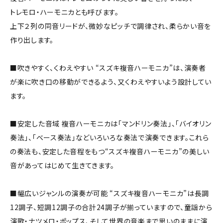
トレモロ・ハーモニカとも呼びます。
上下２列の同音リードが、微妙なピッチで調律され、柔らかい音を
作り出します。
■吹きやすく、くわえやすい “スズキ複音ハーモニカ”は、演奏者
が楽に吹き口の移動ができるよう、又くわえやすいよう設計してい
ます。
■安定した音域 複音ハーモニカは「マンドリン奏法」、「バイオリン
奏法」、「ベース奏法」などいろいろな奏法で演奏できます。これら
の奏法も、安定した音程をもつ“スズキ複音ハーモニカ”の美しい
音があってはじめて生きてきます。
■幅広いジャンルの演奏が可能 “スズキ複音ハーモニカ”は長調
12調子、短調12調子の合計24調子が揃っていますので、童謡から
演歌・ナツメロ・ポップス、そして世界の音楽まで思いのままに演