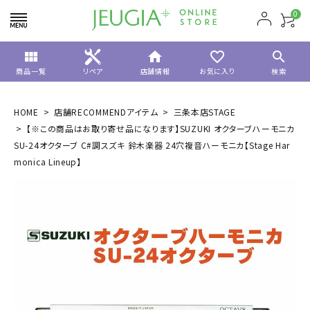
0
view_module
home
favorite_border
search
商品一覧
リペア
店舗情報
お気に入り
検索
HOME
店舗RECOMMENDアイテム
三条本店STAGE
【※この商品はお取り寄せ品になります】SUZUKI オクターブハーモニカ
SU-24オクターブ C#調スズキ 鈴木楽器 24穴複音ハーモニカ【Stage Har
monica Lineup】