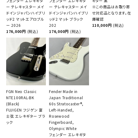
フェンダー エレキギタ
フェンダー エレキギタ
ギター 黒
ー テレキャスター メイ
ー テレキャスター メイ
※この商品はお取り寄
ドインジャパンハイブリ
ドインジャパンハイブリ
せ対応品となります。在
ッド2 マットエアロブル
ッド2 マット ブラック
庫確認
ー 2026
202
110,000円
(税込)
176,000円
(税込)
176,000円
(税込)
FGN Neo Classic
Fender Made in
NTE100RAL-BK
Japan Traditional
(Black)
60s Stratocaster®,
FUJIGEN フジゲン 富
Left-Handed,
士弦 エレキギター ブラ
Rosewood
ック
Fingerboard,
Olympic White
フェンダー エレキギタ