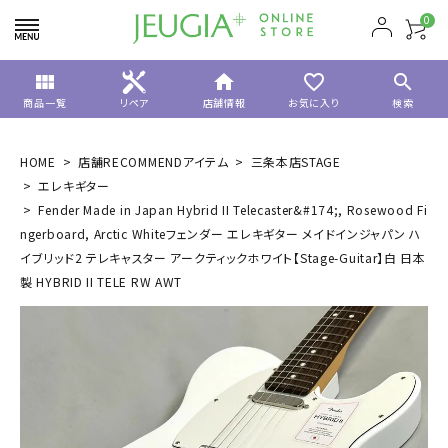
0
view_module
home
favorite_border
search
商品一覧
リペア
店舗情報
お気に入り
検索
HOME
店舗RECOMMENDアイテム
三条本店STAGE
エレキギター
Fender Made in Japan Hybrid II Telecaster&#174;, Rosewood Fi
ngerboard, Arctic Whiteフェンダー エレキギター メイドインジャパン ハ
イブリッド2 テレキャスター アークティックホワイト【Stage-Guitar】白 日本
製 HYBRID II TELE RW AWT