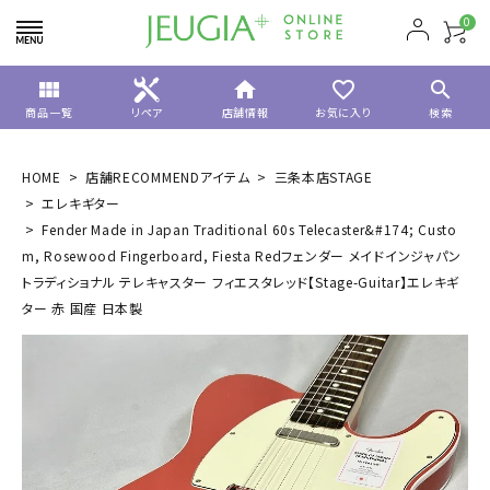
0
view_module
home
favorite_border
search
商品一覧
リペア
店舗情報
お気に入り
検索
HOME
店舗RECOMMENDアイテム
三条本店STAGE
エレキギター
Fender Made in Japan Traditional 60s Telecaster&#174; Custo
m, Rosewood Fingerboard, Fiesta Redフェンダー メイドインジャパン
トラディショナル テレキャスター フィエスタレッド【Stage-Guitar】エレキギ
ター 赤 国産 日本製