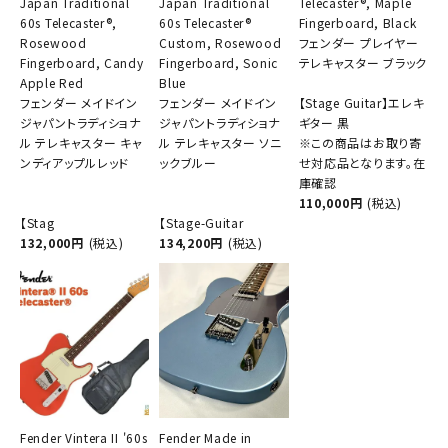
Japan Traditional
Japan Traditional
Telecaster®, Maple
60s Telecaster®,
60s Telecaster®
Fingerboard, Black
Rosewood
Custom, Rosewood
フェンダー プレイヤー
Fingerboard, Candy
Fingerboard, Sonic
テレキャスター ブラック
Apple Red
Blue
フェンダー メイドイン
フェンダー メイドイン
【Stage Guitar】エレキ
ジャパントラディショナ
ジャパントラディショナ
ギター 黒
ル テレキャスター キャ
ル テレキャスター ソニ
※この商品はお取り寄
ンディアップルレッド
ックブルー
せ対応品となります。在
庫確認
110,000円
(税込)
【Stag
【Stage-Guitar
132,000円
(税込)
134,200円
(税込)
Fender Vintera II '60s
Fender Made in