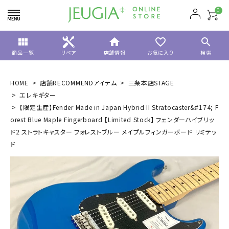
0
view_module
home
favorite_border
search
商品一覧
リペア
店舗情報
お気に入り
検索
HOME
店舗RECOMMENDアイテム
三条本店STAGE
エレキギター
【限定生産】Fender Made in Japan Hybrid II Stratocaster&#174; F
orest Blue Maple Fingerboard 【Limited Stock】 フェンダーハイブリッ
ド2 ストラトキャスター フォレストブルー メイプルフィンガーボード リミテッ
ド