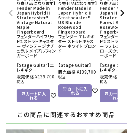
り寄せ品になります】
り寄せ品になります】
り寄せ品になりま
Fender Made in
Fender Made in
Fender Made i
Japan Hybrid II
Japan Hybrid II
Japan Hybrid I
Stratocaster®
Stratocaster®
Stratocaster®
Vintage Natural
US Blonde
Forest Blue
Maple
Rosewood
Rosewood
Fingerboard
Fingerboard
Fingerboard
フェンダーハイブリッ
フェンダー エレキギ
フェンダーハイブ
ド2 ストラトキャスタ
ター ストラトキャス
ド2 ストラトキャ
ー ヴィンテージナチ
ター ホワイト ブロン
ー フォレストブル
ュラル メイプルフィン
ド
ローズウッドフィ
ガーボード
ーボード
【Stage Guitar】エ
【Stage Guitar】
【Stage Guitar
レキギター
レキギター
販売価格
¥
139,700
販売価格
¥
139,700
販売価格
¥
139,7
税込
税込
税込
カートに入
れる
カートに入
カートに入
れる
れる
この商品に関連するおすすめ商品