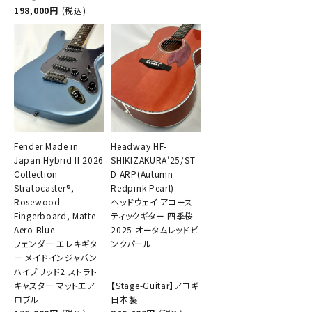
198,000円
(税込)
Fender Made in
Headway HF-
Japan Hybrid II 2026
SHIKIZAKURA'25/ST
Collection
D ARP(Autumn
Stratocaster®,
Redpink Pearl)
Rosewood
ヘッドウェイ アコース
Fingerboard, Matte
ティックギター 四季桜
Aero Blue
2025 オータムレッドピ
フェンダー エレキギタ
ンクパール
ー メイドインジャパン
ハイブリッド2 ストラト
キャスター マットエア
【Stage-Guitar】アコギ
ロブル
日本製