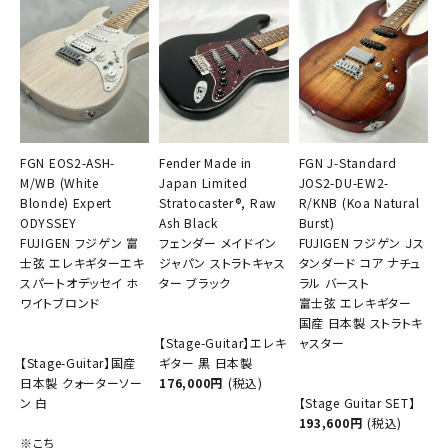
FGN EOS2-ASH-
Fender Made in
FGN J-Standard
M/WB (White
Japan Limited
JOS2-DU-EW2-
Blonde) Expert
Stratocaster®, Raw
R/KNB (Koa Natural
ODYSSEY
Ash Black
Burst)
FUJIGEN フジゲン 富
フェンダー メイドイン
FUJIGEN フジゲン Ｊス
士弦 エレキギターエキ
ジャパン ストラトキャス
タンダード コア ナチュ
スパートオデッセイ ホ
ター ブラック
ラル バースト
ワイトブロンド
富士弦 エレキギター
国産 日本製 ストラトキ
【Stage-Guitar】エレキ
ャスター
【Stage-Guitar】国産
ギター 黒 日本製
日本製 クォーターソー
176,000円
(税込)
ン 白
【Stage Guitar SET】
193,600円
(税込)
※こち