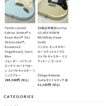
Fender Limited
【B級品特価】Bacchus
Edition Vintera® II
GS-4DX RSM/M
Road Worn® '60s
MDG(Misty Dawn
Stratocaster®,
Gold)
Rosewood
バッカス エレキギター
Fingerboard, Sonic
ローステッドメイプル
Blue
ストラトキャスター ミス
フェンダー リミテッド
ティドーンゴールド
ビンテラ ロードウォー
ン ストラトキャスター ソ
ニックブルー
【Stage-Rakuten
269,500円
(税込)
Guitar】コイルタップ 金
31,185円
(税込)
CATEGORIES