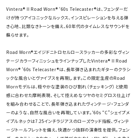
Vintera® II Road Worn® ‘60s Telecaster®は、フェンダーだ
けが持つアイコニックなルックス、インスピレーションを与える弾
き心地、比類なきトーンを備え、60年代のタイムレスなサウンドを
蘇らせます。
Road Worn®エイジドニトロセルロースラッカーの多彩なヴィン
テージカラーフィニッシュをラインナップしたVintera® II Road
Worn® '60s Telecaster®は、長年弾き込まれたギターのクラシ
ックな風合いとヴァイブスを再現します。この限定生産のRoad
Wornモデルは、穏やかな塗装のひび割れ（チェッキング）と使用
感に合わせた摩耗表現、そして控えめなツヤのセミグロス仕上げ
を組み合わせることで、長年弾き込まれたヴィンテージ・フェンダ
ーのような、自然な風合いを再現しています。‘60s “C”シェイプメ
イプルネックは7.25インチラジアスのローズウッド指板、ヴィンテ
ージトールフレットを備え、快適かつ抜群の演奏性を提供。フェン