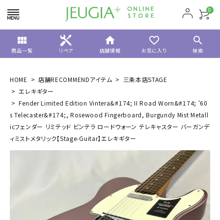
0
view_module
home
favorite_border
search
商品一覧
リペア
店舗情報
お気に入り
検索
HOME
店舗RECOMMENDアイテム
三条本店STAGE
エレキギター
Fender Limited Edition Vintera&#174; II Road Worn&#174; '60
s Telecaster&#174;, Rosewood Fingerboard, Burgundy Mist Metall
icフェンダー リミテッド ビンテラ ロードウォーン テレキャスター バーガンデ
ィミストメタリック【Stage-Guitar】エレキギター