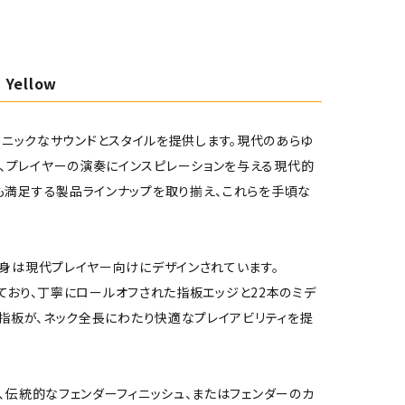
h Yellow
アイコニックなサウンドとスタイルを提供します。現代のあらゆ
、プレイヤーの演奏にインスピレーションを与える現代的
も満足する製品ラインナップを取り揃え、これらを手頃な
、その中身は現代プレイヤー向けにデザインされています。
れており、丁寧にロールオフされた指板エッジと22本のミデ
ル指板が、ネック全長にわたり快適なプレイアビリティを提
 HHは、伝統的なフェンダーフィニッシュ、またはフェンダーのカ