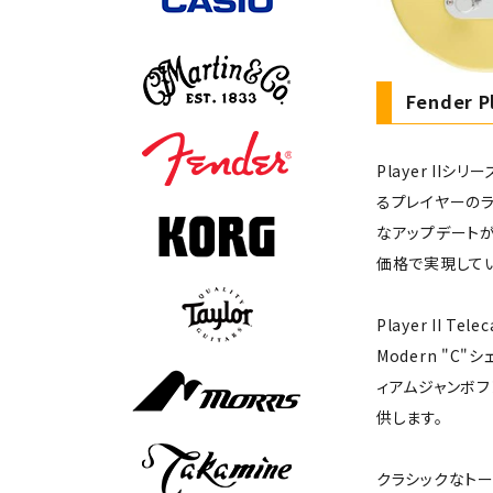
Fender P
Player I
るプレイヤーの
なアップデート
価格で実現してい
Player II
Modern "
ィアムジャンボフ
供します。
クラシックなトーン