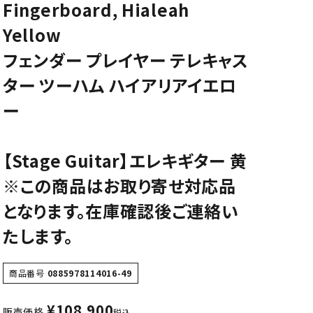
Fingerboard, Hialeah
CD/楽譜・音楽雑貨
Yellow
CD、映像ソフト等
フェンダー プレイヤー テレキャス
楽譜
ター ツーハム ハイアリアイエロ
音楽雑貨
ー
【Stage Guitar】エレキギター 黄
※この商品はお取り寄せ対応品
となります。在庫確認後ご連絡い
たします。
商品番号
0885978114016-49
¥
108,900
販売価格
税込