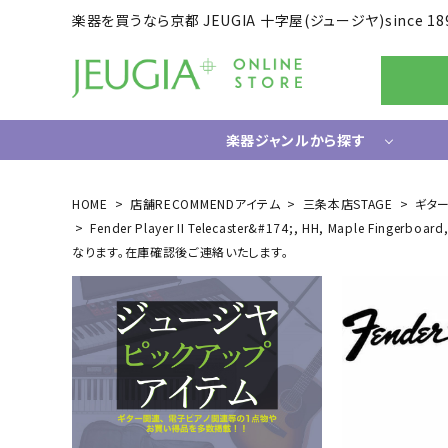
楽器を買うなら京都 JEUGIA 十字屋(ジュージヤ)since 18
楽器ジャンルから探す
ギター/ベース
HOME
店舗RECOMMENDアイテム
三条本店STAGE
ギタ
Fender Player II Telecaster&#174;, HH, Mapl
エレキギター
ドラム
なります。在庫確認後ご連絡いたします。
エレキベース
電子ドラ
アコースティックギター
ハードウ
中古ギター・アウトレットギター
ウクレレ
ギター関連小物
アンプ
エフェクター
ライフスタイルグッズ