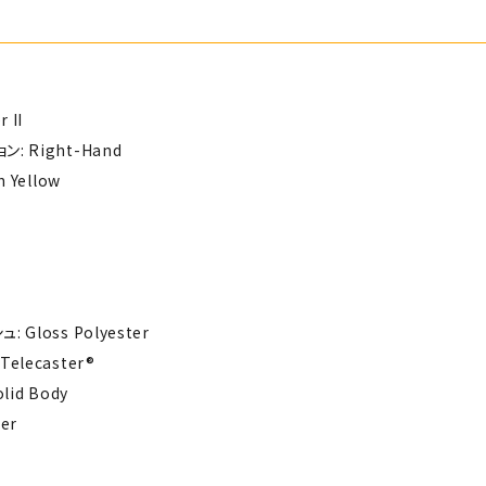
 II
: Right-Hand
 Yellow
 Gloss Polyester
elecaster®
olid Body
er