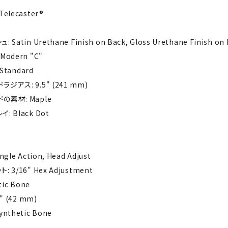
elecaster®
atin Urethane Finish on Back, Gloss Urethane Finish on 
odern "C"
 Standard
ジアス: 9.5" (241 mm)
の素材: Maple
: Black Dot
le Action, Head Adjust
 3/16" Hex Adjustment
tic Bone
" (42 mm)
nthetic Bone