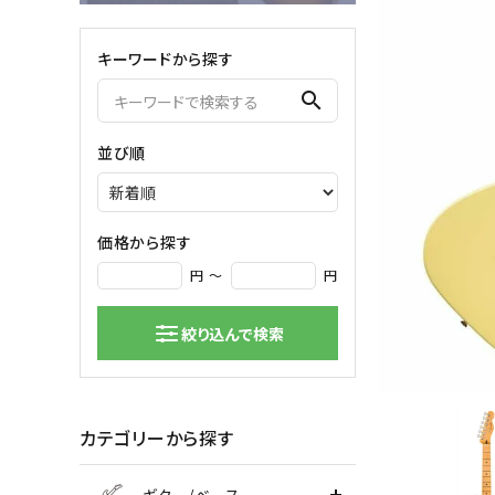
弦楽器
キーワードから探す
バイオリン
シンセサ
search
クラシックギター
DAW ／ 
ハープ
DJ
並び順
弦楽器小物
PA
マイク
価格から探す
円 ～
円
絞り込んで検索
カテゴリーから探す