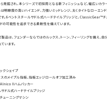
発掘され、本シリーズで初採用となる新フィニッシュなど、幅広いカラーの選択肢をご
は明瞭度の高いハイエンド、力強いミッドレンジ、太くタイトなローエンド
す。6ベントスチールサドル式ハードテイルブリッジと、ClassicGea
ンドの可能性を追求できる柔軟性を備えています。
Iシリーズ製品は、フェンダーならではのルックス、トーン、フィーリングを備
ています。
"ネックシェイプ
ジアスのメイプル指板、指板エッジロールオフ加工済み
es Alnico IIハムバッカー
ルサドル式ハードテイルブリッジ
ar™チューニングマシン