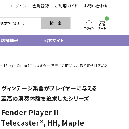
ログイン
会員登録
ご利用ガイド
お問い合わせ
0
検 索
ログイン
カート
店舗情報
公式サイト
管楽器
ハイアリアイエロー【Stage Guitar】エレキギター 黄※この商品はお取り寄せ対応品と
サクソフォン
トランペット
フルート・ピッコロ
ヴィンテージ楽器がプレイヤーに与える
クラリネット
その他木管
至高の演奏体験を追求したシリーズ
その他金管
中古管楽器
Fender Player II
管楽器小物
Telecaster®, HH, Maple