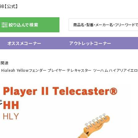
98【公式】
絞り込んで検索
オススメコーナー
アウトレットコーナー
ドラム/電子ドラム
ピアノ/鍵盤楽器
ー関連
e Fingerboard, Hialeah Yellowフェンダー プレイヤー テレキャスター ツーハム 
グランドピアノ
ム
アップライトピアノ
ェア
中古ピアノ
電子ピアノ/エレクトーン
電子キーボード
関連アクセサリー