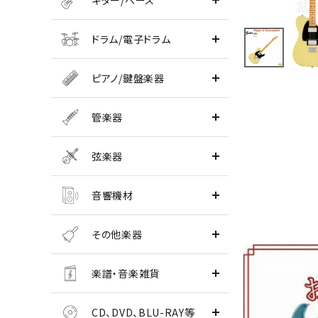
ギター/ベース
ドラム/電子ドラム
ピアノ/鍵盤楽器
管楽器
弦楽器
音響機材
その他楽器
楽譜・音楽雑貨
CD、DVD、BLU-RAY等