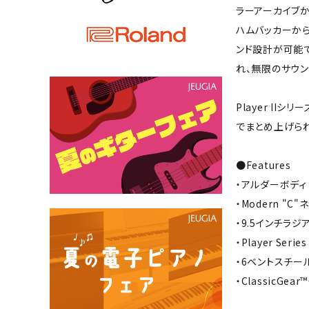
ラーアーカイブから
ハムバッカーから
ンド設計が可能で
れ、無限のサウ
Player I
でまとめ上げられ
●Features
・アルダーボディ
・Modern "C
・9.5インチラ
・Player Seri
・6ベントスチー
・ClassicGe