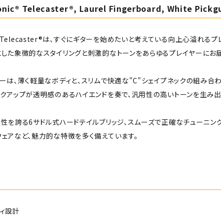
onic® Telecaster®, Laurel Fingerboard, White Pickg
nic™ Telecaster®は、すぐにギターを始めたいと考えている向上心溢
とした象徴的なスタイリングと刺激的なトーンをあらゆるプレイヤーにお届
ーは、薄く軽量なボディと、スリムで快適な"C"シェイプネックの組み合わせ
ックアップが透明感のあるハイエンドを奏で、汎用性の高いトーンを生み出
定性を誇る6サドル式ハードテイルブリッジ、スムーズで正確なチューニン
ウェアなど、魅力的な特徴を多く備えています。
ィ設計