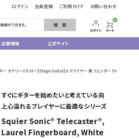
ログイン
会員登録
ご利用ガイド
お問い合わせ
0
検 索
ログイン
カート
店舗情報
公式サイト
管楽器
ク テレキャスター カナリーイエロー【Stage-Guitar】スクワイヤー 黄 フェンダー Fe
サクソフォン
トランペット
フルート・ピッコロ
すぐにギターを始めたいと考えている向
クラリネット
その他木管
上心溢れるプレイヤーに最適なシリーズ
その他金管
中古管楽器
Squier Sonic® Telecaster®,
管楽器小物
Laurel Fingerboard, White