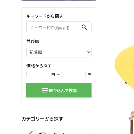
弦楽器
キーワードから探す
バイオリン
シンセサ
search
クラシックギター
DAW ／ 
ハープ
DJ
並び順
弦楽器小物
PA
マイク
価格から探す
円 ～
円
絞り込んで検索
カテゴリーから探す