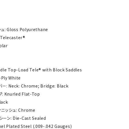
 Gloss Polyurethane
elecaster®
lar
le Top-Load Tele® with Block Saddles
Ply White
Neck: Chrome; Bridge: Black
Knurled Flat-Top
lack
ニッシュ: Chrome
: Die-Cast Sealed
l Plated Steel (.009-.042 Gauges)