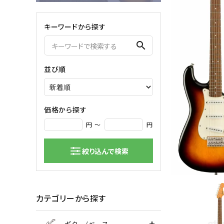
弦楽器
キーワードから探す
バイオリン
シンセサ
search
クラシックギター
DAW ／ 
ハープ
DJ
並び順
弦楽器小物
PA
マイク
価格から探す
円 ～
円
絞り込んで検索
カテゴリーから探す