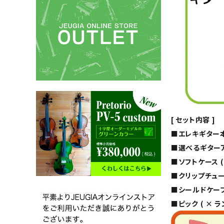
[ セット内容 ]
■エレキギター本体 C
■選べるギターアン
■ソフトケース 
■クリップチュ
■シールドケーブ
■ピック ( × 