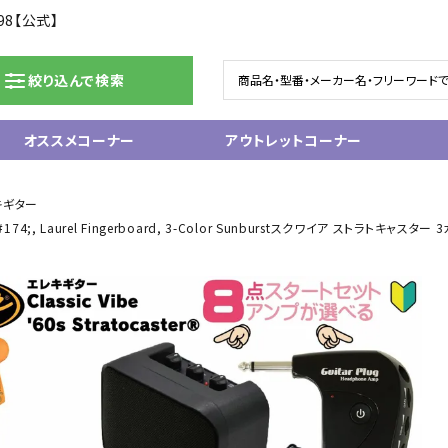
98【公式】
絞り込んで検索
オススメコーナー
アウトレットコーナー
ドラム/電子ドラム
ピアノ/鍵盤楽器
キギター
ter&#174;, Laurel Fingerboard, 3-Color Sunburstスクワイア ストラトキ
グランドピアノ
。
ム
アップライトピアノ
ェア
中古ピアノ
電子ピアノ/エレクトーン
電子キーボード
関連アクセサリー