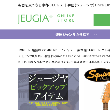
楽器を買うなら京都 JEUGIA 十字屋(ジュージヤ)since 18
楽器ジャンルから探す
ギター/ベース
HOME
店舗RECOMMENDアイテム
三条本店STAGE
エレ
【アンプ8点セット付き】Squier Classic Vibe '60s Stratocas
エレキギター
ドラム
茶 3TS※お取り寄せ対応品となります。在庫確認後ご連絡いたします
エレキベース
電子ドラ
アコースティックギター
ハードウ
中古ギター・アウトレットギター
ウクレレ
ギター関連小物
アンプ
エフェクター
ライフスタイルグッズ