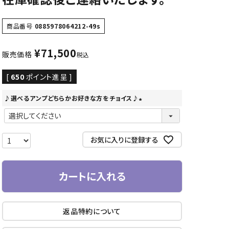
商品番号
0885978064212-49s
¥
71,500
販売価格
税込
[
650
ポイント進呈 ]
♪選べるアンプどちらかお好きな方をチョイス♪
(
必
須
お気に入りに登録する
)
カートに入れる
返品特約について