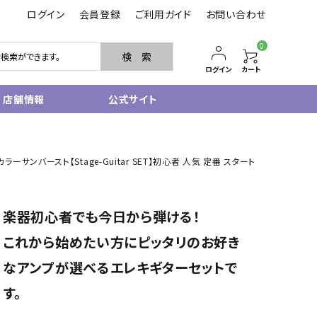
ログイン
会員登録
ご利用ガイド
お問い合わせ
0
検 索
ログイン
カート
店舗情報
公式サイト
管楽器
ャスター 3カラーサンバースト【Stage-Guitar SET】初心者 人気 定番 スタート
サクソフォン
トランペット
フルート・ピッコロ
楽器初心者でも今日から弾ける！
クラリネット
その他木管
これから始めたい方にピッタリのお好き
その他金管
なアンプが選べるエレキギターセットで
中古管楽器
管楽器小物
す。