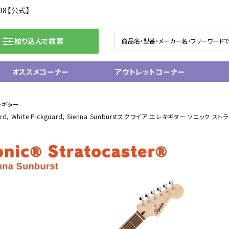
98【公式】
絞り込んで検索
オススメコーナー
アウトレットコーナー
ドラム/電子ドラム
ピアノ/鍵盤楽器
キギター
Fingerboard, White Pickguard, Sienna Sunburstスクワイア エレキギター 
グランドピアノ
ム
アップライトピアノ
ェア
中古ピアノ
電子ピアノ/エレクトーン
電子キーボード
関連アクセサリー