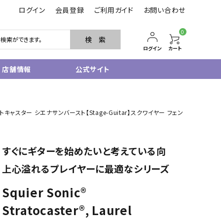
ログイン
会員登録
ご利用ガイド
お問い合わせ
0
検 索
ログイン
カート
店舗情報
公式サイト
管楽器
ソニック ストラトキャスター シエナサンバースト【Stage-Guitar】スクワイヤー フェン
サクソフォン
トランペット
フルート・ピッコロ
すぐにギターを始めたいと考えている向
クラリネット
その他木管
上心溢れるプレイヤーに最適なシリーズ
その他金管
中古管楽器
Squier Sonic®
管楽器小物
Stratocaster®, Laurel