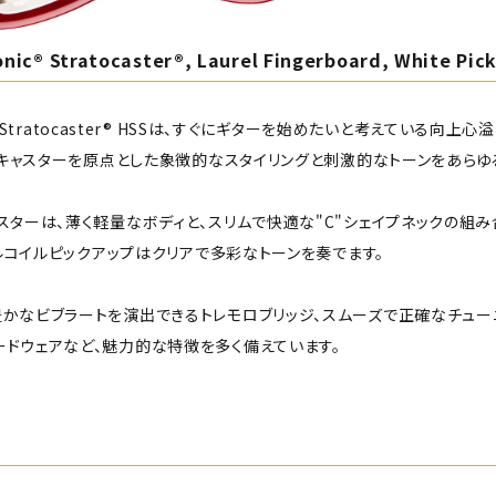
onic® Stratocaster®, Laurel Fingerboard, White Pic
nic™ Stratocaster® HSSは、すぐにギターを始めたいと考えてい
ラトキャスターを原点とした象徴的なスタイリングと刺激的なトーンをあらゆ
スターは、薄く軽量なボディと、スリムで快適な"C"シェイプネックの組み
ングルコイルピックアップはクリアで多彩なトーンを奏でます。
豊かなビブラートを演出できるトレモロブリッジ、スムーズで正確なチュー
ードウェアなど、魅力的な特徴を多く備えています。