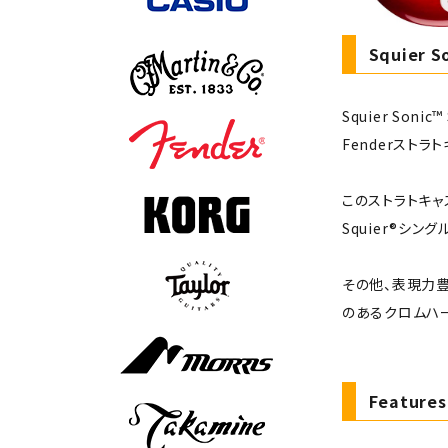
Squier S
Squier So
Fenderスト
このストラトキャ
Squier®シ
その他、表現力
のあるクロムハ
Features