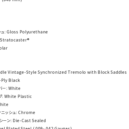
 Gloss Polyurethane
tratocaster®
lar
le Vintage-Style Synchronized Tremolo with Block Saddles
ly Black
: White
White Plastic
hite
ニッシュ: Chrome
: Die-Cast Sealed
l Plated Steel (.009-.042 Gauges)