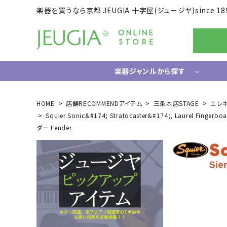
楽器を買うなら京都 JEUGIA 十字屋(ジュージヤ)since 18
楽器ジャンルから探す
ギター/ベース
HOME
店舗RECOMMENDアイテム
三条本店STAGE
エレ
Squier Sonic&#174; Stratocaster&#174;, Laurel 
エレキギター
ドラム
ダー Fender
エレキベース
電子ドラ
アコースティックギター
ハードウ
中古ギター・アウトレットギター
ウクレレ
ギター関連小物
アンプ
エフェクター
ライフスタイルグッズ