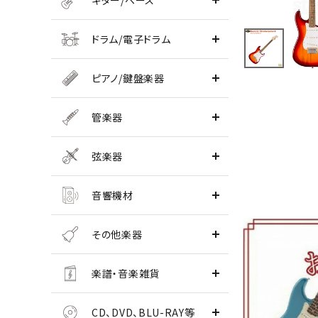
ギター/ベース
ドラム/電子ドラム
ピアノ/鍵盤楽器
管楽器
弦楽器
音響機材
その他楽器
楽譜・音楽雑貨
CD、DVD、BLU-RAY等