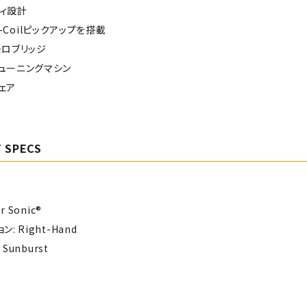
ィ設計
gle-Coilピックアップを搭載
モロブリッジ
ューニングマシン
ェア
 SPECS
r Sonic®
: Right-Hand
 Sunburst