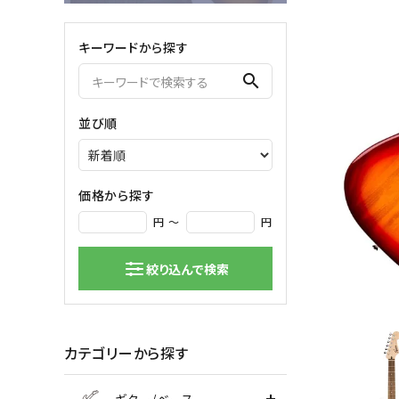
弦楽器
キーワードから探す
バイオリン
シンセサ
search
クラシックギター
DAW ／ 
ハープ
DJ
並び順
弦楽器小物
PA
マイク
価格から探す
円 ～
円
絞り込んで検索
カテゴリーから探す