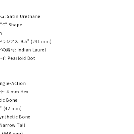
 Satin Urethane
C" Shape
n
ジアス: 9.5" (241 mm)
材: Indian Laurel
 Pearloid Dot
gle-Action
: 4 mm Hex
tic Bone
" (42 mm)
nthetic Bone
arrow Tall
 (648 mm)