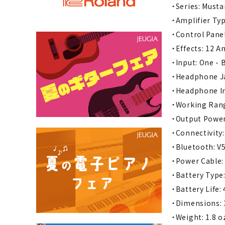
・Series: Must
・Amplifier Typ
・Control Panel
・Effects: 12 A
・Input: One - B
・Headphone Ja
・Headphone 
・Working Rang
・Output Powe
・Connectivity
・Bluetooth: V5
・Power Cable:
・Battery Type
・Battery Life:
・Dimensions: 3
・Weight: 1.8 o