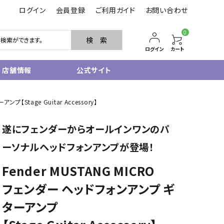
ログイン
会員登録
ご利用ガイド
お問い合わせ
0
検 索
ログイン
カート
店舗情報
公式サイト
管楽器
プ【Stage Guitar Accessory】
サクソフォン
遂にフェンダーからオールインワンのパ
トランペット
フルート・ピッコロ
ーソナルヘッドフォンアンプが登場！
クラリネット
その他木管
Fender MUSTANG MICRO
その他金管
フェンダー ヘッドフォンアンプ ギ
中古管楽器
管楽器小物
ターアンプ