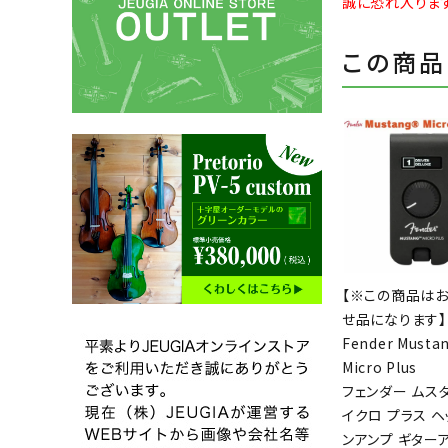
誠に恐れ入りま
この商品
【※この商品は
せ品になります】
Fender Musta
Micro Plus
フェンダー ムス
イクロ プラス ヘ
ンアンプ ギター