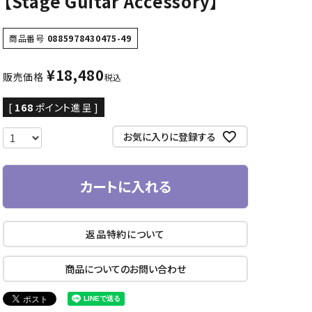
【Stage Guitar Accessory】
CD/楽譜・音楽雑貨
商品番号
0885978430475-49
CD、映像ソフト等
楽譜
¥
18,480
販売価格
税込
音楽雑貨
[
168
ポイント進呈 ]
お気に入りに登録する
カートに入れる
返品特約について
商品についてのお問い合わせ