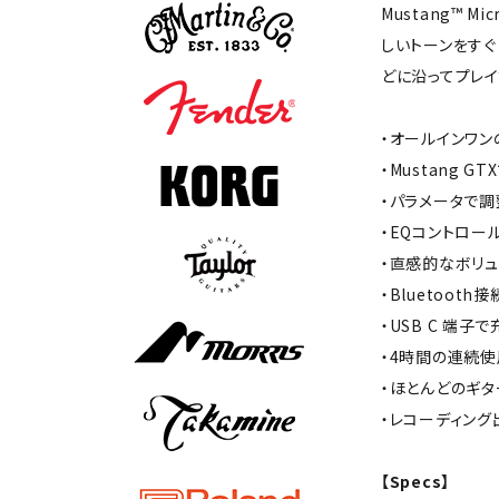
Mustang™
しいトーンをすぐ
どに沿ってプレイ
・オールインワン
・Mustang 
・パラメータで調
・EQコントロー
・直感的なボリ
・Bluetoo
・USB C 端
・4時間の連続
・ほとんどのギ
・レコーディング
【Specs】