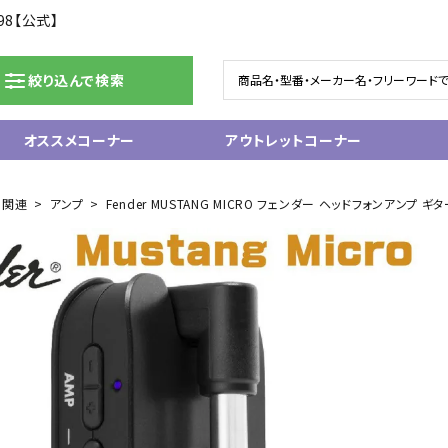
98【公式】
絞り込んで検索
オススメコーナー
アウトレットコーナー
ドラム/電子ドラム
ピアノ/鍵盤楽器
ー関連
アンプ
Fender MUSTANG MICRO フェンダー ヘッドフォンアンプ ギターアン
グランドピアノ
ム
アップライトピアノ
ェア
中古ピアノ
電子ピアノ/エレクトーン
電子キーボード
関連アクセサリー