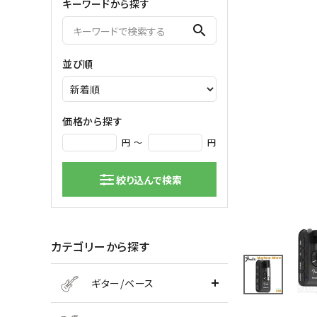
キーワードから探す
弦楽器
search
バイオリン
シンセサ
並び順
クラシックギター
DAW ／ 
ハープ
DJ
弦楽器小物
PA
マイク
価格から探す
円 ～
円
絞り込んで検索
カテゴリーから探す
ギター/ベース