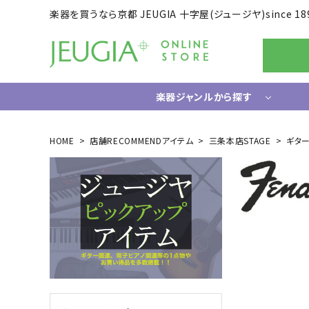
楽器を買うなら京都 JEUGIA 十字屋(ジュージヤ)since 18
楽器ジャンルから探す
ギター/ベース
HOME
店舗RECOMMENDアイテム
三条本店STAGE
ギタ
エレキギター
ドラム
エレキベース
電子ドラ
アコースティックギター
ハードウ
中古ギター・アウトレットギター
ウクレレ
ギター関連小物
アンプ
エフェクター
ライフスタイルグッズ