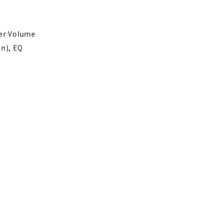
ster Volume
on), EQ