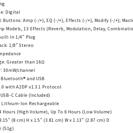
ang
e: Digital
: Buttons: Amp (-/+), EQ (-/+), Effects (-/+), Modify (-/+); Ma
mp Models, 13 Effects (Reverb, Modulation, Delay, Combinati
uilt-In 1/4” Plug
ck: 1/8” Stereo
Impedance
e: Greater than 16Ω
r: 30mW/channel
: Bluetooth® and USB
.0 with A2DP v1.3.1 Protocol
 USB-C Cable (Included)
: Lithium-Ion Rechargeable
 4 Hours (High Volume), Up To 6 Hours (Low Volume)
.15” (8 cm) H x 1.5” (3.81 cm) W x 1.13” (2.87 cm) D
z (51g)