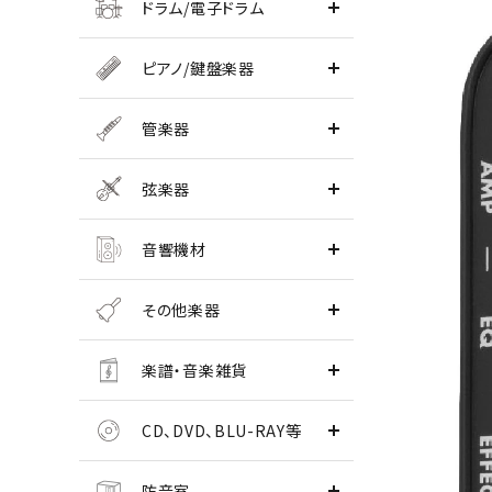
ドラム/電子ドラム
ピアノ/鍵盤楽器
管楽器
弦楽器
音響機材
その他楽器
楽譜・音楽雑貨
CD、DVD、BLU-RAY等
防音室