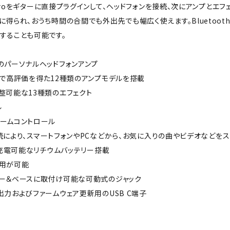
 Microをギターに直接プラグインして、ヘッドフォンを接続、次にアンプ
に得られ、おうち時間の合間でも外出先でも幅広く使えます。Bluetoo
することも可能です。
のパーソナルヘッドフォンアンプ
GTXで高評価を得た12種類のアンプモデルを搭載
整可能な13種類のエフェクト
ル
ュームコントロール
th接続により、スマートフォンやPCなどから、お気に入りの曲やビデオなど
子で充電可能なリチウムバッテリー搭載
使用が可能
ター＆ベースに取付け可能な可動式のジャック
出力およびファームウェア更新用のUSB C端子