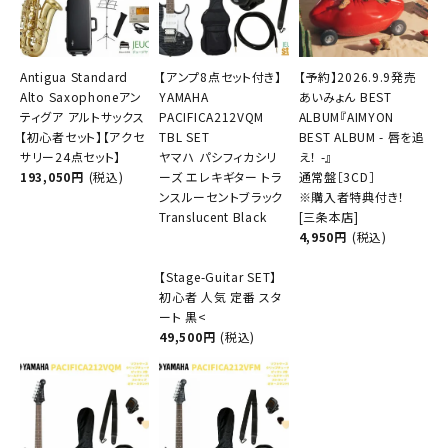
Antigua Standard
【アンプ8点セット付き】
【予約】2026.9.9発売
Alto Saxophoneアン
YAMAHA
あいみょん BEST
ティグア アルトサックス
PACIFICA212VQM
ALBUM『AIMYON
【初心者セット】【アクセ
TBL SET
BEST ALBUM - 唇を追
サリー24点セット】
ヤマハ パシフィカシリ
え！ -』
193,050円
(税込)
ーズ エレキギター トラ
通常盤［3CD］
ンスルーセントブラック
※購入者特典付き！
Translucent Black
[三条本店]
4,950円
(税込)
【Stage-Guitar SET】
初心者 人気 定番 スタ
ート 黒<
49,500円
(税込)