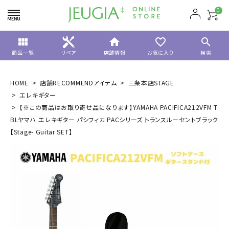
0
view_module
home
favorite_border
search
商品一覧
リペア
店舗情報
お気に入り
検索
HOME
店舗RECOMMENDアイテム
三条本店STAGE
エレキギター
【※この商品はお取り寄せ品になります】YAMAHA PACIFICA212VFM T
BLヤマハ エレキギター パシフィカ PACシリーズ トランスルーセントブラック
【Stage- Guitar SET】