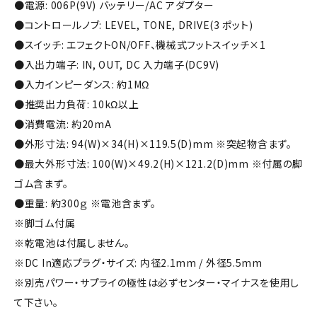
●電源: 006P(9V) バッテリー/AC アダプター
●コントロールノブ: LEVEL, TONE, DRIVE(3 ポット)
●スイッチ: エフェクトON/OFF、機械式フットスイッチ×1
●入出力端子: IN, OUT, DC 入力端子(DC9V)
●入力インピーダンス: 約1MΩ
●推奨出力負荷: 10kΩ以上
●消費電流: 約20mA
●外形寸法: 94(W)×34(H)×119.5(D)mm ※突起物含まず。
●最大外形寸法: 100(W)×49.2(H)×121.2(D)mm ※付属の脚
ゴム含まず。
●重量: 約300ｇ ※電池含まず。
※脚ゴム付属
※乾電池は付属しません。
※DC In適応プラグ・サイズ: 内径2.1mm / 外径5.5mm
※別売パワー・サプライの極性は必ずセンター・マイナスを使⽤し
て下さい。