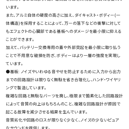
います。
また、アルミ自体の硬度の高さに加え、ダイキャスト・ボディー(一
体構造)を採用することによって、万ーの落下などの衝撃に対して
もエフェクトの心臓部である基板へのダメージを最小限に抑える
ことができます。
加えて、バッテリー交換専用の蓋や外部突起を最小限に取り払う
ことで不用意な破損を防ぎ、ボディーはより一層の強度を実現し
ています。
●基板: ノイズやいわゆる音やせを防止するために入力から出力
までの回路設計は限りなく無駄を省き合理化し、ハンド・ワイヤリ
ングで製造しています。
複雑な回路と無駄なバーツを廃し、極限まで箇素化した回路設計
によって音質の向上はもちろんのこと、複雑な回路設計が原因で
起こる故障を減少させる結果を生んでいます。
音質劣化や回路のロスが限りなく少なく、ノイズの少ないピュア
なサウンドを提供します。