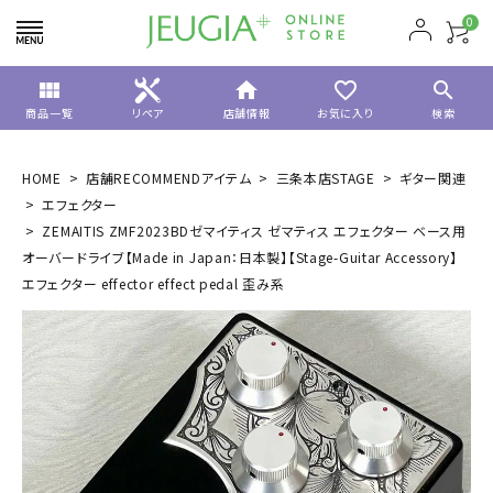
0
view_module
home
favorite_border
search
商品一覧
リペア
店舗情報
お気に入り
検索
HOME
店舗RECOMMENDアイテム
三条本店STAGE
ギター関連
エフェクター
ZEMAITIS ZMF2023BDゼマイティス ゼマティス エフェクター ベース用
オーバードライブ【Made in Japan：日本製】【Stage-Guitar Accessory】
エフェクター effector effect pedal 歪み系