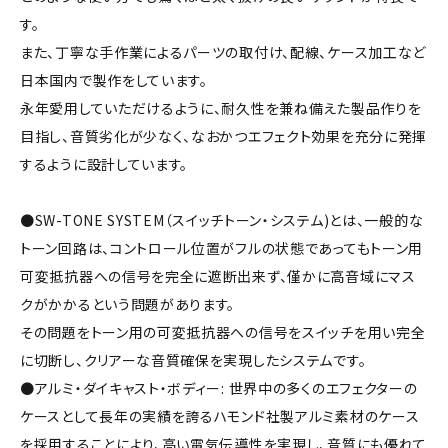
す。
また、丁寧な手作業によるパーツの取付け、配線、ケース加工など
日本国内で製作をしています。
永年愛用していただけるように、耐久性を兼ね備えた製品作りを
目指し、音質劣化が少なく、なおかつエフェクト効果を充分に発揮
するように設計しています。
●SW-TONE SYSTEM（スイッチトーン・システム)とは、一般的な
トーン回路は、コントロール位置がフルの状態であってもトーン用
可変抵抗器への信号を完全に遮断出来ず、僅かに高音域にマス
クがかかるという問題があります。
その問題をトーン用の可変抵抗器への信号をスイッチを用い完全
に切断し、クリアーな音質確保を実現したシステムです。
●アルミ・ダイキャスト・ボディー: 世界中の多くのエフェクターの
ケースとして長年の実績を誇るハモンド社製アルミ素材のケース
を採用することにより、高い電気伝導性を実現し、音質にも優れて