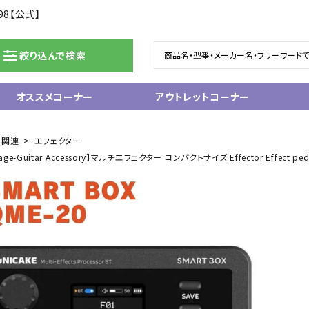
98【公式】
絞り込んで検索
オススメコーナー
アウトレットコーナー
ドラム/電子ドラム
ピアノ/鍵盤楽器
ー関連
エフェクター
-Guitar Accessory】マルチエフェクター コンパクトサイズ Effector Effect ped
グランドピアノ
ム
アップライトピアノ
ェア
中古ピアノ
電子ピアノ/エレクトーン
電子キーボード
関連アクセサリー