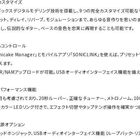
カスタマイズ
ボックスデジタルモデリング技術を搭載し、9つの完全カスタマイズ可能な
ット、ディレイ、リバーブ、モジュレーションまで、あらゆる音作りを思いのま
応し、伝説的なギター、ベースの音色を忠実に再現することも可能です。
＆コントロール
Sonicake Manager」とモバイルアプリ「SONICLINK」を使えば、プ
えます。
IR/NAMアップロードが可能。USBオーディオインターフェイス機能を備
パフォーマンス機能
も考慮されており、20秒ルーパー、正確なチューナー、メトロノーム、1
カラーLEDリング付きで、エフェクト切替やタップテンポ操作を確実かつ
電源オプション
ッドホンジャック、USBオーディオインターフェイス機能（ループバック・リ