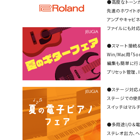
●高度なトーン
先進のホワイト
アンプやキャビネ
ファイルにも対
●スマート接続
Win/Mac用「
編集も簡単に行
プリセット管理、
●ステージ対応
ステージでの使用
スイッチはマルチ
●多用途I/O＆
ステレオ出力、ヘ