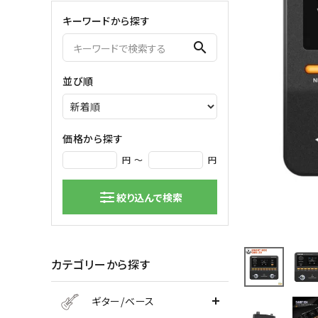
キーワードから探す
弦楽器
search
バイオリン
シンセサ
クラシックギター
DAW ／ 
並び順
ハープ
DJ
弦楽器小物
PA
マイク
価格から探す
円 ～
円
絞り込んで検索
カテゴリーから探す
ギター/ベース