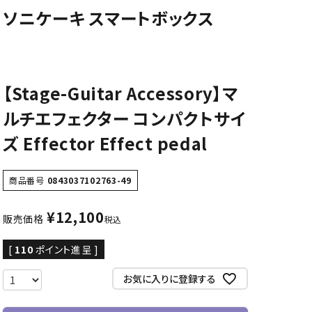
ソニケーキ スマートボックス
CD/楽譜・音楽雑貨
CD、映像ソフト等
楽譜
音楽雑貨
【Stage-Guitar Accessory】マ
ルチエフェクター コンパクトサイ
ズ Effector Effect pedal
商品番号
0843037102763-49
¥
12,100
販売価格
税込
[
110
ポイント進呈 ]
お気に入りに登録する