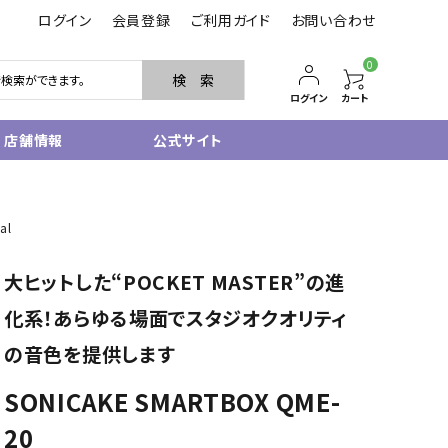
ログイン
会員登録
ご利用ガイド
お問い合わせ
0
検 索
ログイン
カート
店舗情報
公式サイト
管楽器
al
サクソフォン
トランペット
大ヒットした“POCKET MASTER”の進
フルート・ピッコロ
クラリネット
化系！あらゆる場面でスタジオクオリティ
その他木管
の音色を提供します
その他金管
中古管楽器
SONICAKE SMARTBOX QME-
管楽器小物
20