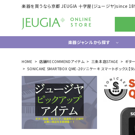
楽器を買うなら京都 JEUGIA 十字屋(ジュージヤ)since 18
楽器ジャンルから探す
ギター/ベース
HOME
店舗RECOMMENDアイテム
三条本店STAGE
ギタ
SONICAKE SMARTBOX QME-20ソニケーキ スマートボックス【Stage
エレキギター
ドラム
エレキベース
電子ドラ
アコースティックギター
ハードウ
中古ギター・アウトレットギター
ウクレレ
ギター関連小物
アンプ
エフェクター
ライフスタイルグッズ