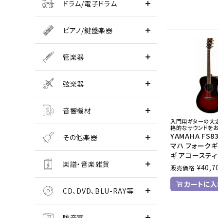
ドラム/電子ドラム
ピアノ/鍵盤楽器
管楽器
弦楽器
音響機材
入門用ギターの大
格的なサウンドを
YAMAHA FS8
その他楽器
マハ フォークギ
ギ アコーステ
楽譜・音楽雑貨
¥
40,7
販売価格
カートに入
CD、DVD、BLU-RAY等
防音室