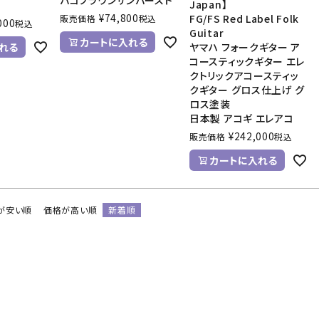
バコブラウンサンバースト
Japan】
¥
74,800
FG/FS Red Label Folk
販売価格
税込
000
税込
Guitar
カートに入れる
れる
ヤマハ フォークギター ア
コースティックギター エレ
クトリックアコースティッ
クギター グロス仕上げ グ
ロス塗装
日本製 アコギ エレアコ
¥
242,000
販売価格
税込
カートに入れる
が安い順
価格が高い順
新着順