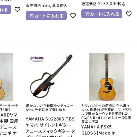
¥
132,000
販売価格
税込
¥
36,300
販売価格
税込
れる
カートに入れる
カートに入れる
チナディーラー特
響かないから時間やシチュエー
ヤマハギターの原点に立ち返り
証3年】
ションを気にせず楽しめる
つつ、最新技術を駆使して、パワフ
ルで豊かなサウンドを実現した
6 AREヤマ
FG/FS Red Labelシリーズの国
YAMAHA SLG200S TBS
日本製 国産
産エレアコ
ヤマハ サイレントギター
YAMAHA FSX5
 アコース
アコースティックギター タ
GLOSS【Made in
アコギ ナ