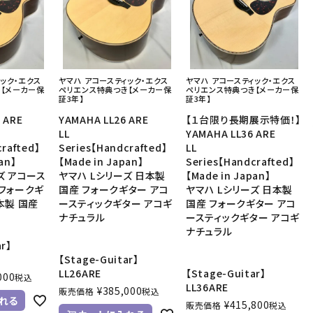
音響機材
その他楽器
イザー
その他楽器
DTM
ハーモニカ
ィック・エクス
ヤマハ アコースティック・エクス
ヤマハ アコースティック・エクス
鍵盤ハーモニカ
【メーカー保
ペリエンス特典つき【メーカー保
ペリエンス特典つき【メーカー保
証3年】
証3年】
リコーダー
 ARE
YAMAHA LL26 ARE
【１台限り長期展示特価！】
LL
YAMAHA LL36 ARE
crafted】
Series【Handcrafted】
LL
an】
【Made in Japan】
Series【Handcrafted】
ズ アコース
ヤマハ Lシリーズ 日本製
【Made in Japan】
 フォークギ
国産 フォークギター アコ
ヤマハ Lシリーズ 日本製
本製 国産
ースティックギター アコギ
国産 フォークギター アコ
ナチュラル
ースティックギター アコギ
ナチュラル
ar】
【Stage-Guitar】
LL26ARE
【Stage-Guitar】
000
税込
LL36ARE
¥
385,000
販売価格
税込
れる
¥
415,800
販売価格
税込