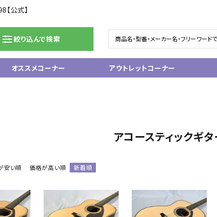
98【公式】
絞り込んで検索
オススメコーナー
アウトレットコーナー
ドラム/電子ドラム
ピアノ/鍵盤楽器
グランドピアノ
ム
アップライトピアノ
アコースティックギタ
ェア
中古ピアノ
電子ピアノ/エレクトーン
電子キーボード
が安い順
価格が高い順
新着順
関連アクセサリー