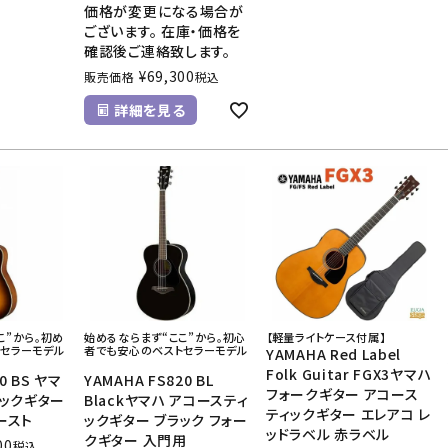
価格が変更になる場合が
ございます。 在庫・価格を
確認後ご連絡致します。
¥
69,300
販売価格
税込
詳細を見る
こ”から。初め
始めるならまず“ここ”から。初心
【軽量ライトケース付属】
セラーモデル
者でも安心のベストセラーモデル
YAMAHA Red Label
Folk Guitar FGX3ヤマハ
0 BS ヤマ
YAMAHA FS820 BL
フォークギター アコース
ィックギター
Blackヤマハ アコースティ
ティックギター エレアコ レ
ースト
ックギター ブラック フォー
ッドラベル 赤ラベル
クギター 入門用
00
税込