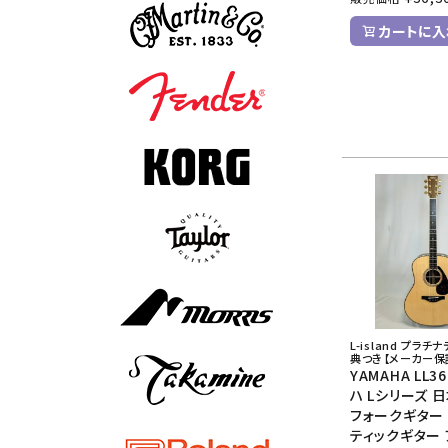
カートに入
L-island プラ
典つき【メーカー保
YAMAHA LL3
ハ Lシリーズ 
フォークギター
ティックギター 