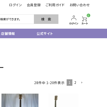
ログイン
会員登録
ご利用ガイド
お問い合わせ
0
検 索
ログイン
カート
店舗情報
公式サイト
管楽器
サクソフォン
トランペット
ー
フルート・ピッコロ
クラリネット
その他木管
1
2
28
件中
1
-
20
件表示
その他金管
中古管楽器
管楽器小物