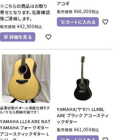
アコギ
※こちらの商品はお取り
¥
66,000
販売価格
税込
寄せとなります。在庫確認
後ご連絡します。
カートに入れる
¥
42,900
販売価格
税込
詳細を見る
品薄状態のオール単板仕様モデ
YAMAHA/ヤマハ LL6BL
ル！今なら即納可能です！
ARE ブラック アコースティ
YAMAHA LL16 ARE NAT
ックギター
YAMAHA フォークギター
¥
61,050
販売価格
税込
アコースティックギター L