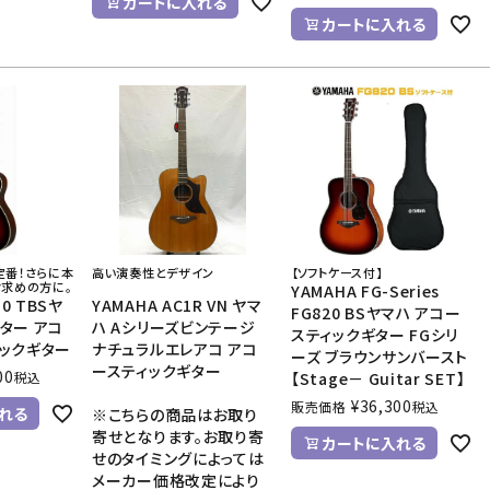
カートに入れる
カートに入れる
定番！さらに本
高い演奏性とデザイン
【ソフトケース付】
お求めの方に。
YAMAHA FG-Series
30 TBSヤ
YAMAHA AC1R VN ヤマ
FG820 BSヤマハ アコー
ター アコ
ハ Aシリーズビンテージ
スティックギター FGシリ
ィックギター
ナチュラルエレアコ アコ
ーズ ブラウンサンバースト
ースティックギター
00
税込
【Stage－ Guitar SET】
¥
36,300
販売価格
税込
れる
※こちらの商品はお取り
寄せとなります。お取り寄
カートに入れる
せのタイミングによっては
メーカー価格改定により