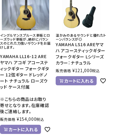
CD/楽譜・音楽雑貨
CD、映像ソフト等
楽譜
イングルマンスプルース単板とロ
温かみのあるサウンドと優れたト
音楽雑貨
ーズウッド単板が、絶妙にバラン
ーンバランスが◎
スのとれた力強いサウンドをお届
YAMAHA LS16 AREヤマ
けします。
ハ アコースティックギター
YAMAHA LL16-12 ARE
フォークギター Lシリーズ
ヤマハ アコギ アコーステ
カラー：ナチュラル
ィックギター フォークギタ
¥
121,000
販売価格
税込
ー 12弦ギター ドレッドノ
ート ナチュラル ローズウ
カートに入れる
ッド ケース付属
※こちらの商品はお取り
寄せとなります。在庫確認
後ご連絡します。
¥
154,000
販売価格
税込
カートに入れる