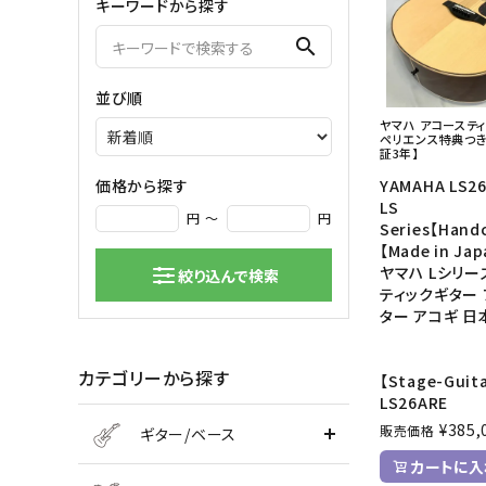
キーワードから探す
弦楽器
search
バイオリン
シンセサ
並び順
クラシックギター
DAW ／ 
ヤマハ アコーステ
ハープ
DJ
ペリエンス特典つき
証3年】
弦楽器小物
PA
マイク
価格から探す
YAMAHA LS26
LS
円 ～
円
Series【Hand
【Made in Jap
ヤマハ Lシリー
絞り込んで検索
ティックギター
ター アコギ 日
カテゴリーから探す
【Stage-Guit
LS26ARE
¥
385,
販売価格
ギター/ベース
カートに入