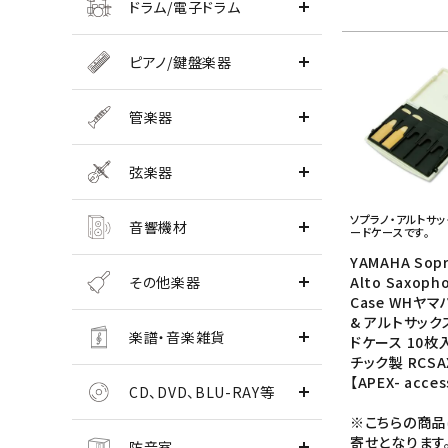
ドラム/電子ドラム
ピアノ/鍵盤楽器
管楽器
弦楽器
ソプラノ・アルトサ
音響機材
ードケースです。
YAMAHA Sopr
その他楽器
Alto Saxoph
Case WHヤマ
& アルトサッ
楽譜・音楽雑貨
ドケース 10枚
チック製 RCSA
【APEX- acces
CD、DVD、BLU-RAY等
※こちらの商品
寄せとなります
防音室