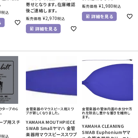
。
寄せとなります。在庫確認
¥
1,980
販売価格
税込
後ご連絡します。
0
税込
詳細を見る
¥
2,970
販売価格
税込
る
詳細を見る
オクターブのG
金管楽器のマウスピース用スワ
金管楽器の管体内面の水分や汚
。
ブが新しくなりました。
れを除去し豊かな響きを維持し
ます。
ープ用スチ
YAMAHA MOUTHPIECE
YAMAHA CLEANING
G
SWAB Smallヤマハ 金管
SWAB Euphoniumヤマ
楽器用マウスピーススワブ
0
税込