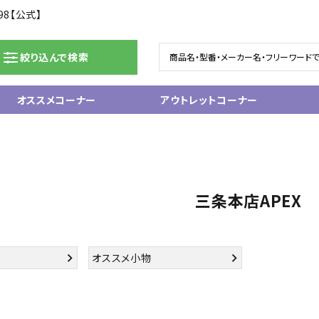
98【公式】
絞り込んで検索
オススメコーナー
アウトレットコーナー
ドラム/電子ドラム
ピアノ/鍵盤楽器
グランドピアノ
ム
アップライトピアノ
三条本店APEX
ェア
中古ピアノ
電子ピアノ/エレクトーン
電子キーボード
関連アクセサリー
オススメ小物