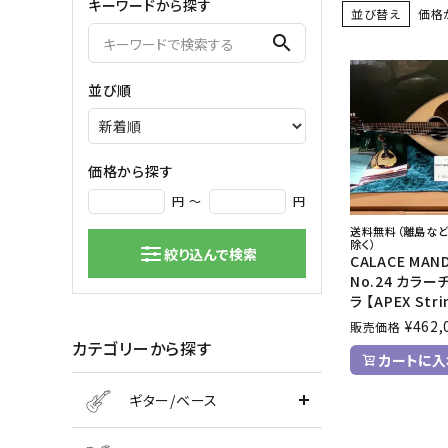
キーワードから探す
並び替え
価格
弦楽器
search
バイオリン
シンセサ
並び順
クラシックギター
DAW ／ 
ハープ
DJ
弦楽器小物
PA
マイク
価格から探す
円 ～
円
送料無料（離島な
除く）
絞り込んで検索
CALACE MAN
No.24 カラー
ラ 【APEX Stri
¥
462,
販売価格
カテゴリーから探す
カートに入
ギター/ベース