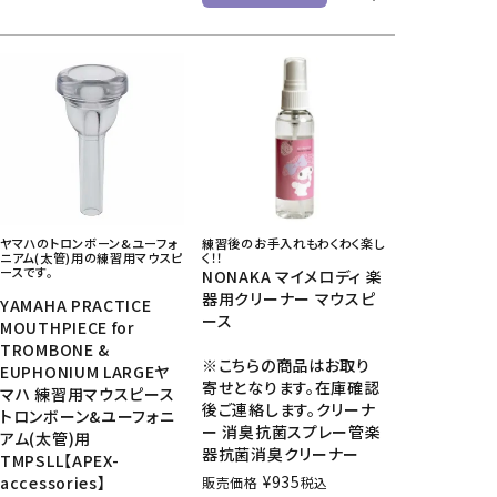
ヤマハのトロンボーン&ユーフォ
練習後のお手入れもわくわく楽し
ニアム(太管)用の練習用マウスピ
く！！
ースです。
NONAKA マイメロディ 楽
器用クリーナー マウスピ
YAMAHA PRACTICE
ース
MOUTHPIECE for
TROMBONE &
※こちらの商品はお取り
EUPHONIUM LARGEヤ
寄せとなります。在庫確認
マハ 練習用マウスピース
後ご連絡します。クリーナ
トロンボーン&ユーフォニ
ー 消臭抗菌スプレー管楽
アム(太管)用
器抗菌消臭クリーナー
TMPSLL【APEX-
¥
935
accessories】
販売価格
税込