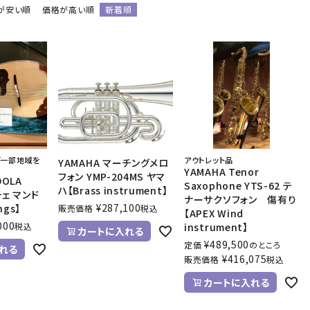
が安い順
価格が高い順
新着順
音響機材
その他楽器
イザー
その他楽器
DTM
ハーモニカ
鍵盤ハーモニカ
リコーダー
ど一部地域を
アウトレット品
YAMAHA マーチングメロ
YAMAHA Tenor
フォン YMP-204MS ヤマ
DOLA
Saxophone YTS-62 テ
ハ【Brass instrument】
チェ マンド
ナーサクソフォン 傷有り
¥
287,100
ngs】
販売価格
税込
【APEX Wind
000
税込
instrument】
カートに入れる
¥
489,500
定価
のところ
れる
¥
416,075
販売価格
税込
カートに入れる