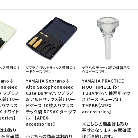
ックス兼用のリ
ソプラノ・アルトサックス兼用のリ
ヤマハのチューバ用の練習用マ
ードケースです。
ウスピースです。
ano &
YAMAHA Soprano &
YAMAHA PRACTICE
oneReed
Alto SaxophoneReed
MOUTHPIECE for
ハ ソプラノ
Case DBヤマハ ソプラノ
TUBAヤマハ 練習用マウ
クス兼用リー
& アルトサックス兼用リー
スピース チューバ用
入りプラス
ドケース 10枚入りプラス
TMPBB【APEX-
X ホワイト
チック製 RCSAX ダークブ
accessories】
sories】
ルー【APEX-
accessories】
※こちらの商品はお取り
はお取り
寄せとなります。在庫確認
。在庫確認
※こちらの商品はお取り
後ご連絡します。