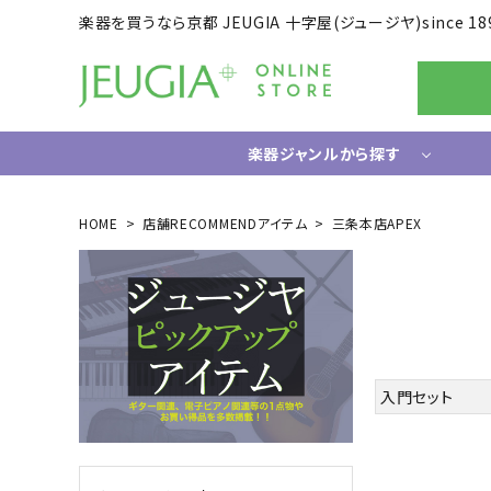
楽器を買うなら京都 JEUGIA 十字屋(ジュージヤ)since 18
楽器ジャンルから探す
ギター/ベース
HOME
店舗RECOMMENDアイテム
三条本店APEX
エレキギター
ドラム
エレキベース
電子ドラ
アコースティックギター
ハードウ
中古ギター・アウトレットギター
ウクレレ
ギター関連小物
入門セット
アンプ
エフェクター
ライフスタイルグッズ