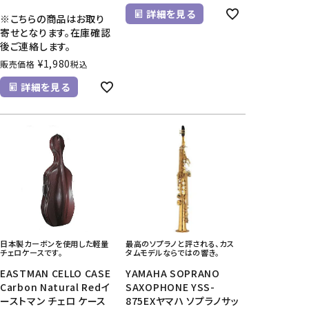
詳細を見る
※こちらの商品はお取り
寄せとなります。在庫確認
後ご連絡します。
¥
1,980
販売価格
税込
詳細を見る
日本製カーボンを使用した軽量
最高のソプラノと評される、カス
チェロケースです。
タムモデルならではの響き。
EASTMAN CELLO CASE
YAMAHA SOPRANO
Carbon Natural Redイ
SAXOPHONE YSS-
ーストマン チェロ ケース
875EXヤマハ ソプラノサッ