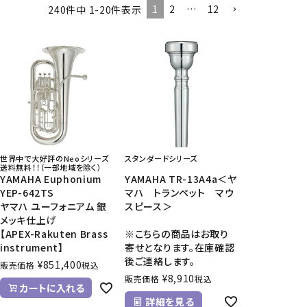
1
2
…
12
240
件中
1
-
20
件表示
CD/楽譜・音楽雑貨
CD、映像ソフト等
楽譜
音楽雑貨
世界中で大好評のNeoシリーズ
スタンダードシリーズ
送料無料！！（一部地域を除く）
YAMAHA Euphonium
YAMAHA TR-13A4a＜ヤ
YEP-642TS
マハ トランペット マウ
ヤマハ ユーフォニアム 銀
スピース＞
メッキ仕上げ
【APEX-Rakuten Brass
※こちらの商品はお取り
instrument】
寄せとなります。在庫確認
後ご連絡します。
¥
851,400
販売価格
税込
¥
8,910
販売価格
税込
カートに入れる
詳細を見る