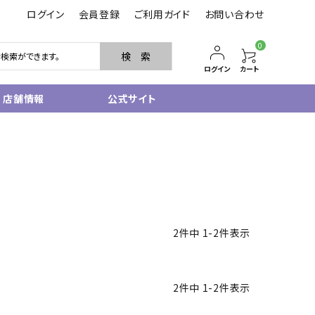
ログイン
会員登録
ご利用ガイド
お問い合わせ
0
検 索
ログイン
カート
店舗情報
公式サイト
管楽器
サクソフォン
トランペット
フルート・ピッコロ
クラリネット
その他木管
2
件中
1
-
2
件表示
その他金管
中古管楽器
管楽器小物
2
件中
1
-
2
件表示