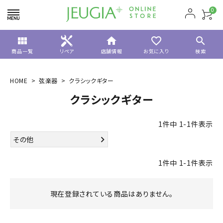
0
view_module
home
favorite_border
search
商品一覧
リペア
店舗情報
お気に入り
検索
HOME
弦楽器
クラシックギター
クラシックギター
1
件中
1
-
1
件表示
その他
1
件中
1
-
1
件表示
現在登録されている商品はありません。