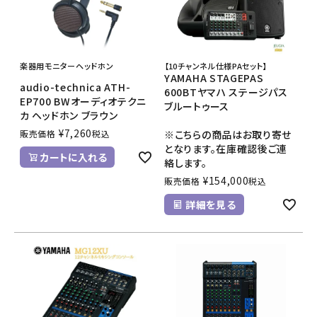
楽器用モニターヘッドホン
【10チャンネル仕様PAセット】
YAMAHA STAGEPAS
audio-technica ATH-
600BTヤマハ ステージパス
EP700 BWオーディオテクニ
ブルートゥース
カ ヘッドホン ブラウン
¥
7,260
販売価格
税込
※こちらの商品はお取り寄せ
となります。在庫確認後ご連
カートに入れる
絡します。
¥
154,000
販売価格
税込
詳細を見る