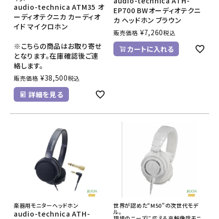
audio-technica ATH-
audio-technica ATM35 オ
EP700 BWオーディオテクニ
ーディオテクニカ カーディオ
カ ヘッドホン ブラウン
イド マイクロホン
¥
7,260
販売価格
税込
※こちらの商品はお取り寄せ
カートに入れる
となります。在庫確認後ご連
絡します。
¥
38,500
販売価格
税込
詳細を見る
楽器用モニターヘッドホン
世界が認めた“M50”の次世代モデ
ル。
audio-technica ATH-
現場のニーズに応える高解像度モニ