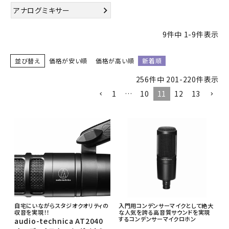
アナログミキサー
9
件中
1
-
9
件表示
並び替え
価格が安い順
価格が高い順
新着順
256
件中
201
-
220
件表示
1
…
10
11
12
13
自宅にいながらスタジオクオリティの
入門用コンデンサーマイクとして絶大
収音を実現！！
な人気を誇る高音質サウンドを実現
するコンデンサーマイクロホン
audio-technica AT2040