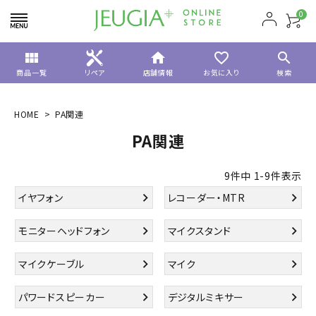
0
view_module
home
favorite_border
search
商品一覧
リペア
店舗情報
お気に入り
検索
HOME
PA関連
PA関連
9
件中
1
-
9
件表示
イヤフォン
レコーダー・MTR
モニターヘッドフォン
マイクスタンド
マイクケーブル
マイク
パワードスピーカー
デジタルミキサー