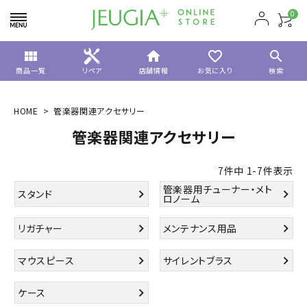
0
view_module
home
favorite_border
search
商品一覧
リペア
店舗情報
お気に入り
検索
HOME
管楽器関連アクセサリー
管楽器関連アクセサリー
7
件中
1
-
7
件表示
管楽器用チューナー・メト
スタンド
ロノーム
リガチャー
メンテナンス用品
マウスピース
サイレントブラス
ケース