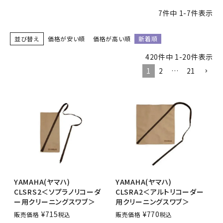
7
件中
1
-
7
件表示
並び替え
価格が安い順
価格が高い順
新着順
420
件中
1
-
20
件表示
1
2
…
21
YAMAHA(ヤマハ)
YAMAHA(ヤマハ)
CLSRS2＜ソプラノリコーダ
CLSRA2＜アルトリコーダー
ー用クリーニングスワブ＞
用クリーニングスワブ＞
¥
715
¥
770
販売価格
税込
販売価格
税込