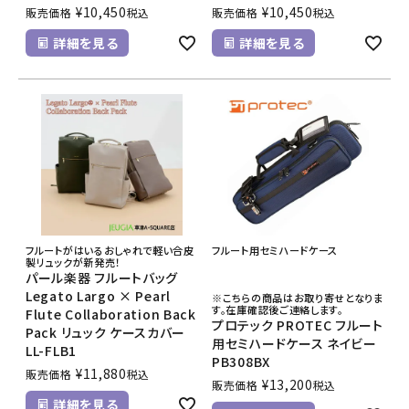
¥
10,450
¥
10,450
販売価格
税込
販売価格
税込
詳細を見る
詳細を見る
フルートがはいるおしゃれで軽い合皮
フルート用セミハードケース
製リュックが新発売！
パール楽器 フルートバッグ
Legato Largo × Pearl
※こちらの商品はお取り寄せとなりま
す。在庫確認後ご連絡します。
Flute Collaboration Back
プロテック PROTEC フルート
Pack リュック ケースカバー
用セミハードケース ネイビー
LL-FLB1
PB308BX
¥
11,880
販売価格
税込
¥
13,200
販売価格
税込
詳細を見る