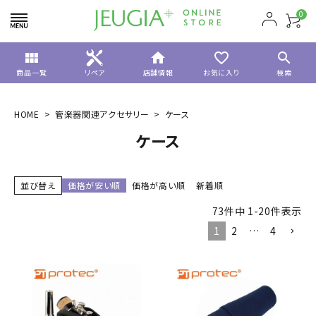
0
view_module
home
favorite_border
search
商品一覧
リペア
店舗情報
お気に入り
検索
HOME
管楽器関連アクセサリー
ケース
ケース
並び替え
価格が安い順
価格が高い順
新着順
73
件中
1
-
20
件表示
1
2
…
4