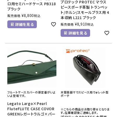
プロテック PROTEC マウス
ロ用セミハードケース PB318
ピースポーチ革製 トランペッ
ブラック
ト/ホルン/スモールブラス用 4
¥
8,800
販売価格
税込
本収納 L221 ブラック
¥
8,910
詳細を見る
販売価格
税込
詳細を見る
フルートケースカバーの新定番がいよ
木管楽器マウスピース用ウォレット型
いよ登場です。
ポーチ
Legato Largo×Pearl
FluteFLUTE CASE COVOR
※こちらの商品はお取り寄せとなりま
す。在庫確認後ご連絡します。
GREENレガートラルゴ×パー
プロテック PROTEC 木管楽