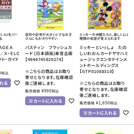
音響機材
その他楽器
イザー
その他楽器
DTM
ハーモニカ
LC-02をパー
音符や記号が大きく小さなお子
ミッキーの仲間たちと、楽しく112
鍵盤ハーモニカ
る
さんにもわかりやすい
種類の和音が覚えられます
リコーダー
ＴＡＧＥＡ
バスティン フラッシュカ
ミッキーといっしょ たの
／Ｘ・ＥＬＣ
ード (日本語版)東音企画
しいわおんカードヤマハミ
クト・ガイド
【4946745820274】
ュージックエンタテインメ
ントホールディングス
※こちらの商品はお取り
【GTP01088310】
0
税込
寄せとなります。在庫確認
れる
後ご連絡します。
※こちらの商品はお取り
寄せとなります。在庫確認
¥
990
販売価格
税込
後ご連絡します。
カートに入れる
¥
1,650
販売価格
税込
カートに入れる