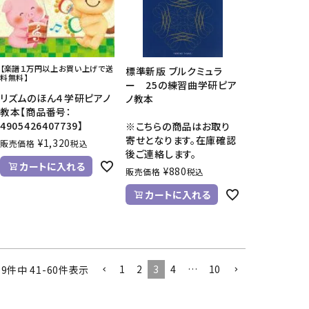
【楽譜１万円以上お買い上げで送
標準新版 ブルクミュラ
料無料】
ー 25の練習曲学研ピア
リズムのほん４学研ピアノ
ノ教本
教本【商品番号：
4905426407739】
※こちらの商品はお取り
寄せとなります。在庫確認
¥
1,320
販売価格
税込
後ご連絡します。
カートに入れる
¥
880
販売価格
税込
カートに入れる
1
2
3
4
…
10
99
件中
41
-
60
件表示