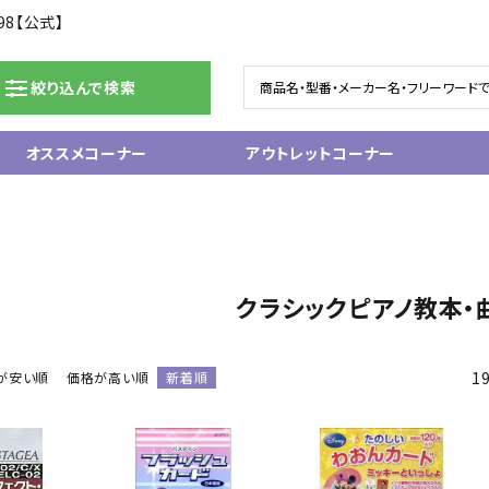
98【公式】
絞り込んで検索
オススメコーナー
アウトレットコーナー
ドラム/電子ドラム
ピアノ/鍵盤楽器
グランドピアノ
ム
アップライトピアノ
クラシックピアノ教本・
ェア
中古ピアノ
電子ピアノ/エレクトーン
電子キーボード
1
が安い順
価格が高い順
新着順
関連アクセサリー