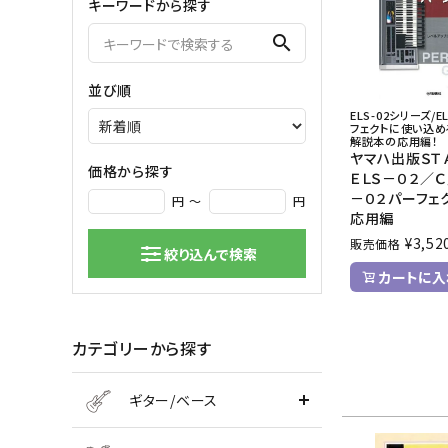
キーワードから探す
弦楽器
search
バイオリン
シンセサ
並び順
クラシックギター
DAW ／ 
ELS-02シリーズ/E
ハープ
DJ
フェクトに使い込め
解説本の応用編！
弦楽器小物
PA
ヤマハ出版Ｓ
マイク
価格から探す
ＥＬＳ－０２／Ｃ
－０２パーフェ
円 ～
円
応用編
¥
3,52
販売価格
絞り込んで検索
カートに入
カテゴリーから探す
ギター/ベース