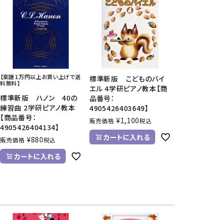
【楽譜１万円以上お買い上げで送
標準新版 こどものバイ
料無料】
エル 4学研ピアノ教本【商
標準新版 ハノン 40の
品番号：
練習曲 2学研ピアノ教本
4905426403649】
【商品番号：
¥
1,100
販売価格
税込
4905426404134】
カートに入れる
¥
880
販売価格
税込
カートに入れる