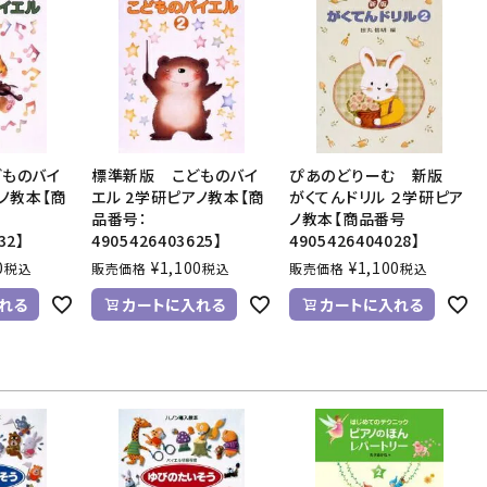
ものバイ
標準新版 こどものバイ
ぴあのどりーむ 新版
ノ教本【商
エル 2学研ピアノ教本【商
がくてんドリル ２学研ピア
品番号：
ノ教本【商品番号
32】
4905426403625】
4905426404028】
0
¥
1,100
¥
1,100
税込
販売価格
税込
販売価格
税込
れる
カートに入れる
カートに入れる