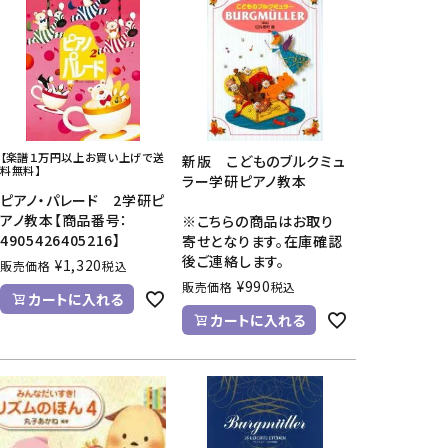
【楽譜１万円以上お買い上げで送
新版 こどものブルクミュ
料無料】
ラー学研ピアノ教本
ピアノ・パレード 2学研ピ
アノ教本【商品番号：
※こちらの商品はお取り
4905426405216】
寄せとなります。在庫確認
後ご連絡します。
¥
1,320
販売価格
税込
¥
990
販売価格
税込
カートに入れる
カートに入れる