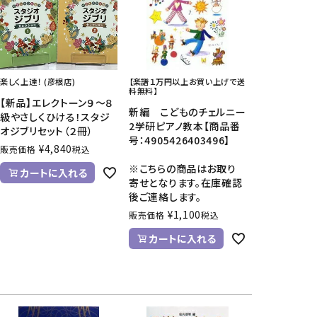
CD/楽譜・音楽雑貨
CD、映像ソフト等
楽譜
楽しく上達！ (彦根店)
【楽譜１万円以上お買い上げで送
音楽雑貨
料無料】
【新品】エレクトーン９～８
新編 こどものチェルニー
級やさしくひける！スタジ
2学研ピアノ教本【商品番
オジブリセット（２冊）
号：4905426403496】
¥
4,840
販売価格
税込
※こちらの商品はお取り
カートに入れる
寄せとなります。在庫確認
後ご連絡します。
¥
1,100
販売価格
税込
カートに入れる