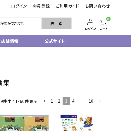
ログイン
会員登録
ご利用ガイド
お問い合わせ
0
検 索
ログイン
カート
店舗情報
公式サイト
管楽器
サクソフォン
トランペット
曲集
フルート・ピッコロ
クラリネット
その他木管
1
2
3
4
…
10
99
件中
41
-
60
件表示
その他金管
中古管楽器
管楽器小物