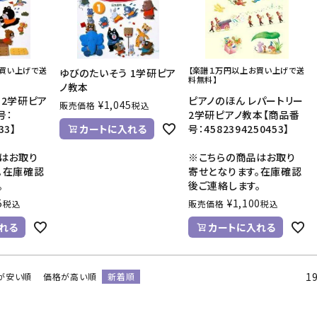
お買い上げで送
【楽譜１万円以上お買い上げで送
ゆびのたいそう 1学研ピア
料無料】
ノ教本
 2学研ピア
ピアノのほん レパートリー
¥
1,045
販売価格
税込
号：
2学研ピアノ教本【商品番
33】
カートに入れる
号：4582394250453】
はお取り
※こちらの商品はお取り
。在庫確認
寄せとなります。在庫確認
。
後ご連絡します。
5
¥
1,100
税込
販売価格
税込
れる
カートに入れる
1
が安い順
価格が高い順
新着順