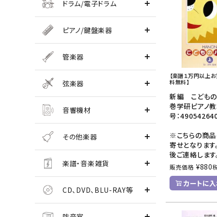
ドラム/電子ドラム
ピアノ/鍵盤楽器
管楽器
【楽譜１万円以上
料無料】
弦楽器
新編 こどもの
巻学研ピアノ教
音響機材
号：49054264
※こちらの商品
その他楽器
寄せとなります
後ご連絡します
楽譜・音楽雑貨
¥
880
販売価格
カートに入
CD、DVD、BLU-RAY等
防音室