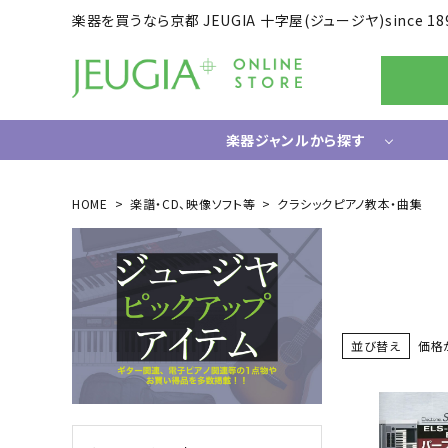
楽器を買うなら京都 JEUGIA 十字屋(ジュージヤ)since 18
楽器ジャンルから探す
ギター/ベース
HOME
楽譜・CD、映像ソフト等
クラシックピアノ教本・曲集
エレキギター
ドラム
エレキベース
電子ドラ
アコースティックギター
ハードウ
中古ギター・アウトレットギター
ウクレレ
並び替え
価格
ギター関連小物
アンプ
エフェクター
ライフスタイルグッズ