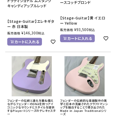
トラディショナル ムスタング
ースコッチブロンド
キャンディアップルレッド
【Stage-Guitar】黄 イエロ
【Stage-Guitar】エレキギタ
ー Yellow
ー 赤 日本製
¥
93,500
販売価格
税込
¥
146,300
販売価格
税込
カートに入れる
カートに入れる
フェンダーの伝統と進化を兼ね備え
フェンダーの伝統的な楽器製作の美
ながらフェンダーのDNAを持つアイ
学と日本の洗練されたクラフトマンシ
コニックなサウンドとスタイルを提供
ップを融合することで導き出された
するPlayer IIシリーズのテレキャスタ
Made in Japan Traditionalシリ
ー
ーズ