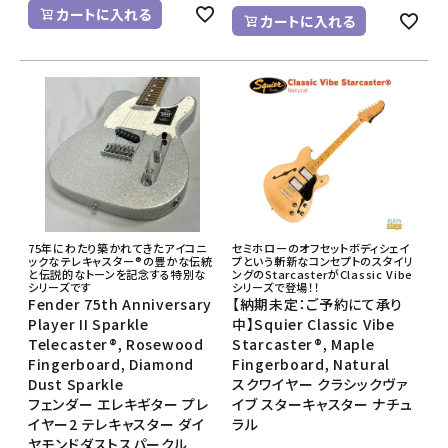
カートに入れる
カートに入れる
75年にわたり築かれてきたアイコニ
セミホローのオフセットボディシェイ
ックなテレキャスター®の豊かな伝統
プという斬新なコンセプトのスタイリ
と伝説的なトーンを記念する特別な
ングのStarcasterがClassic Vibe
シリーズです
シリーズで登場！！
Fender 75th Anniversary
【納期未定：ご予約にて承り
Player II Sparkle
中】Squier Classic Vibe
Telecaster®, Rosewood
Starcaster®, Maple
Fingerboard, Diamond
Fingerboard, Natural
Dust Sparkle
スクワイヤー クラシックヴァ
フェンダー エレキギター プレ
イブ スターキャスター ナチュ
イヤー2 テレキャスター ダイ
ラル
ヤモンドダストスパークル