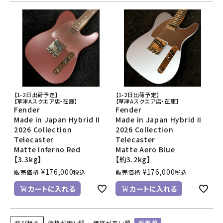
【1-2日出荷予定】
【1-2日出荷予定】
【草津Aスクエア店・在庫】
【草津Aスクエア店・在庫】
Fender
Fender
Made in Japan Hybrid II
Made in Japan Hybrid II
2026 Collection
2026 Collection
Telecaster
Telecaster
Matte Inferno Red
Matte Aero Blue
【3.3kg】
【約3.2kg】
¥
176,000
¥
176,000
販売価格
税込
販売価格
税込
カートに入れる
カートに入れる
並び替え
価格が安い順
価格が高い順
新着順