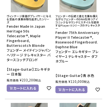
ヴィンテージ楽器がプレイヤーに与え
フェンダーの伝統と進化を兼ね備え
る至高の演奏体験を追求したシリー
ながらフェンダーのDNAを持つアイ
ズ
コニックなサウンドとスタイルを提供
するPlayer IIシリーズのテレキャスタ
Fender Made in Japan
ー
Heritage 50s
Fender 75th Anniversary
Telecaster®, Maple
Player II Telecaster®,
Fingerboard,
Rosewood Fingerboard.
Butterscotch Blonde
Daphne Blue
フェンダー メイドインジャパン
フェンダー エレキギター プレ
ヘリテージ テレキャスター バ
イヤー2 テレキャスター ダフ
タースコッチブロンド
ネブルー
【Stage-Guitar】エレキギタ
ー 日本製
【Stage-Guitar】青 水色
¥
233,200
販売価格
税込
¥
110,000
販売価格
税込
カートに入れる
カートに入れる