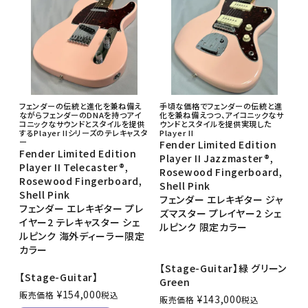
フェンダーの伝統と進化を兼ね備え
手頃な価格でフェンダーの伝統と進
ながらフェンダーのDNAを持つアイ
化を兼ね備えつつ、アイコニックなサ
コニックなサウンドとスタイルを提供
ウンドとスタイルを提供実現した
するPlayer IIシリーズのテレキャスタ
Player II
ー
Fender Limited Edition
Fender Limited Edition
Player II Jazzmaster®,
Player II Telecaster®,
Rosewood Fingerboard,
Rosewood Fingerboard,
Shell Pink
Shell Pink
フェンダー エレキギター ジャ
フェンダー エレキギター プレ
ズマスター プレイヤー2 シェ
イヤー2 テレキャスター シェ
ルピンク 限定カラー
ルピンク 海外ディーラー限定
カラー
【Stage-Guitar】緑 グリーン
【Stage-Guitar】
Green
¥
154,000
販売価格
税込
¥
143,000
販売価格
税込