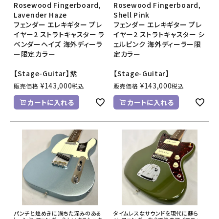
Rosewood Fingerboard,
Rosewood Fingerboard,
Lavender Haze
Shell Pink
フェンダー エレキギター プレ
フェンダー エレキギター プレ
イヤー2 ストラトキャスター ラ
イヤー2 ストラトキャスター シ
ベンダーヘイズ 海外ディーラ
ェルピンク 海外ディーラー限
ー限定カラー
定カラー
【Stage-Guitar】紫
【Stage-Guitar】
¥
143,000
¥
143,000
販売価格
税込
販売価格
税込
カートに入れる
カートに入れる
パンチと煌めきに満ちた深みのある
タイムレスなサウンドを現代に蘇ら