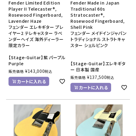
Fender Limited Edition
Fender Made in Japan
Player II Telecaster®,
Traditional 60s
Rosewood Fingerboard,
Stratocaster®,
Lavender Haze
Rosewood Fingerboard,
フェンダー エレキギター プレ
Shell Pink
イヤー2 テレキャスター ラベ
フェンダー メイドインジャパン
ンダーヘイズ 海外ディーラー
トラディショナル ストラトキャ
限定カラー
スター シェルピンク
【Stage-Guitar】紫 パープル
Purple
【Stage-Guitar】エレキギタ
ー 日本製 国産
¥
143,000
販売価格
税込
¥
137,500
販売価格
税込
カートに入れる
カートに入れる