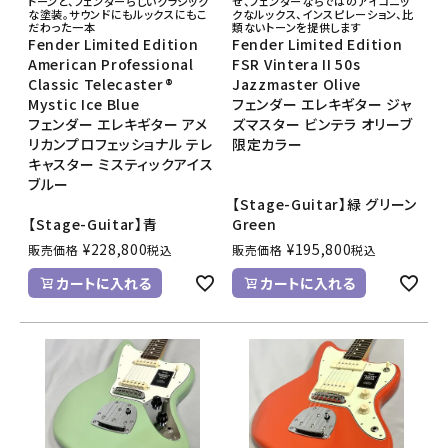
トーンと、フェンダーらしいクラシック
せ、フェンダーならではのアイコニッ
な塗装。サウンドにもルックスにもこ
クなルックス、インスピレーション、比
だわった一本
類ないトーンを提供します
Fender Limited Edition
Fender Limited Edition
American Professional
FSR Vintera II 50s
Classic Telecaster®
Jazzmaster Olive
Mystic Ice Blue
フェンダー エレキギター ジャ
フェンダー エレキギター アメ
ズマスター ビンテラ オリーブ
リカンプロフェッショナル テレ
限定カラー
キャスター ミスティックアイス
ブルー
【Stage-Guitar】緑 グリーン
【Stage-Guitar】青
Green
¥
228,800
¥
195,800
販売価格
税込
販売価格
税込
カートに入れる
カートに入れる