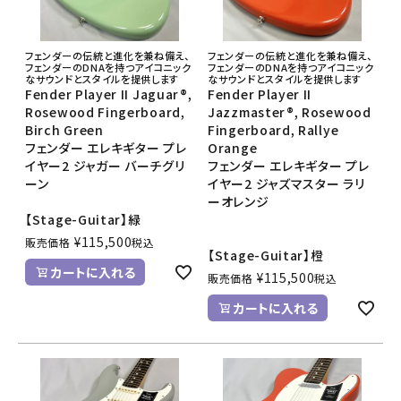
フェンダーの伝統と進化を兼ね備え、
フェンダーの伝統と進化を兼ね備え、
フェンダーのDNAを持つアイコニック
フェンダーのDNAを持つアイコニック
なサウンドとスタイルを提供します
なサウンドとスタイルを提供します
Fender Player II Jaguar®,
Fender Player II
Rosewood Fingerboard,
Jazzmaster®, Rosewood
Birch Green
Fingerboard, Rallye
フェンダー エレキギター プレ
Orange
イヤー2 ジャガー バーチグリ
フェンダー エレキギター プレ
ーン
イヤー2 ジャズマスター ラリ
ーオレンジ
【Stage-Guitar】緑
¥
115,500
販売価格
税込
【Stage-Guitar】橙
カートに入れる
¥
115,500
販売価格
税込
カートに入れる