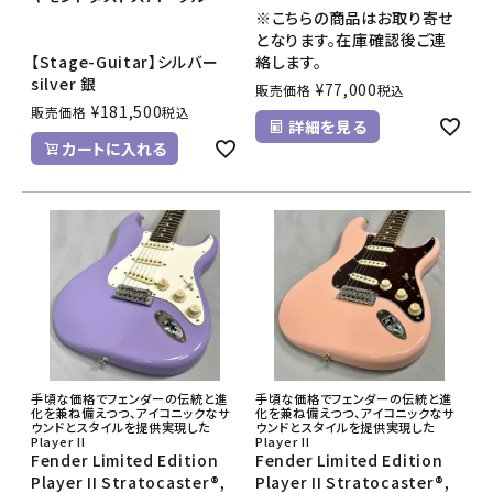
※こちらの商品はお取り寄せ
となります。在庫確認後ご連
【Stage-Guitar】シルバー
絡します。
silver 銀
¥
77,000
販売価格
税込
¥
181,500
販売価格
税込
詳細を見る
カートに入れる
手頃な価格でフェンダーの伝統と進
手頃な価格でフェンダーの伝統と進
化を兼ね備えつつ、アイコニックなサ
化を兼ね備えつつ、アイコニックなサ
ウンドとスタイルを提供実現した
ウンドとスタイルを提供実現した
Player II
Player II
Fender Limited Edition
Fender Limited Edition
Player II Stratocaster®,
Player II Stratocaster®,