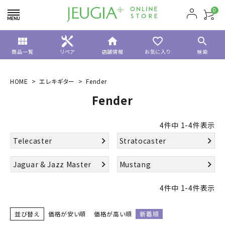
0
view_module
home
favorite_border
search
商品一覧
リペア
店舗情報
お気に入り
検索
HOME
エレキギター
Fender
Fender
4
件中
1
-
4
件表示
Telecaster
Stratocaster
Jaguar & Jazz Master
Mustang
4
件中
1
-
4
件表示
並び替え
価格が安い順
価格が高い順
新着順