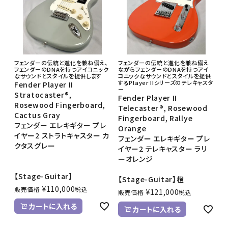
フェンダーの伝統と進化を兼ね備え、
フェンダーの伝統と進化を兼ね備え
フェンダーのDNAを持つアイコニック
ながらフェンダーのDNAを持つアイ
なサウンドとスタイルを提供します
コニックなサウンドとスタイルを提供
するPlayer IIシリーズのテレキャスタ
Fender Player II
ー
Stratocaster®,
Fender Player II
Rosewood Fingerboard,
Telecaster®, Rosewood
Cactus Gray
Fingerboard, Rallye
フェンダー エレキギター プレ
Orange
イヤー2 ストラトキャスター カ
フェンダー エレキギター プレ
クタスグレー
イヤー2 テレキャスター ラリ
ーオレンジ
【Stage-Guitar】
【Stage-Guitar】橙
¥
110,000
販売価格
税込
¥
121,000
販売価格
税込
カートに入れる
カートに入れる