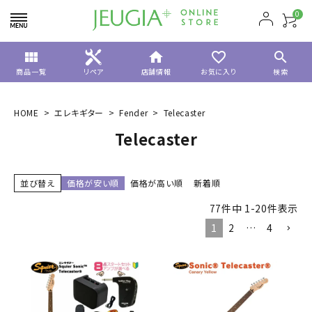
0
view_module
home
favorite_border
search
商品一覧
リペア
店舗情報
お気に入り
検索
HOME
エレキギター
Fender
Telecaster
Telecaster
並び替え
価格が安い順
価格が高い順
新着順
77
件中
1
-
20
件表示
1
2
…
4