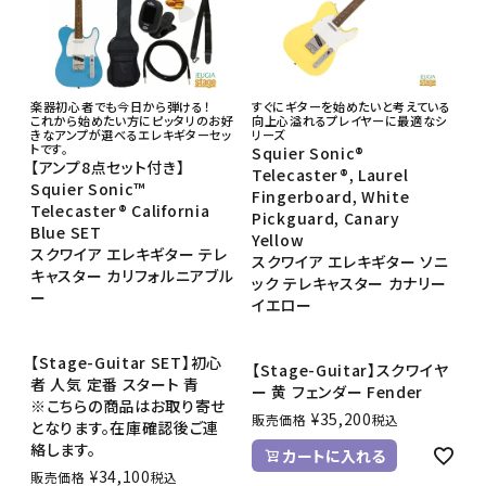
楽器初心者でも今日から弾ける！
すぐにギターを始めたいと考えている
これから始めたい方にピッタリのお好
向上心溢れるプレイヤーに最適なシ
きなアンプが選べるエレキギターセッ
リーズ
トです。
Squier Sonic®
【アンプ8点セット付き】
Telecaster®, Laurel
Squier Sonic™
Fingerboard, White
Telecaster® California
Pickguard, Canary
Blue SET
Yellow
スクワイア エレキギター テレ
スクワイア エレキギター ソニ
キャスター カリフォルニアブル
ック テレキャスター カナリー
ー
イエロー
【Stage-Guitar SET】初心
【Stage-Guitar】スクワイヤ
者 人気 定番 スタート 青
ー 黄 フェンダー Fender
※こちらの商品はお取り寄せ
¥
35,200
販売価格
税込
となります。在庫確認後ご連
絡します。
カートに入れる
¥
34,100
販売価格
税込