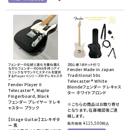
フェンダーの伝統と進化を兼ね備え
【初心者7点セット付！】
ながらフェンダーのDNAを持つアイ
Fender Made in Japan
コニックなサウンドとスタイルを提供
Traditional 50s
するPlayer IIシリーズのテレキャスタ
ー
Telecaster® White
Fender Player II
Blondeフェンダー テレキャス
Telecaster®, Maple
ター ホワイトブロンド
Fingerboard, Black
フェンダー プレイヤー テレキ
※こちらの商品はお取り寄せ
ャスター ブラック
となります。在庫確認後ご連
絡します。
【Stage Guitar】エレキギタ
¥
115,500
販売価格
税込
ー 黒