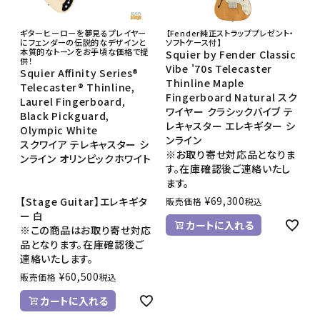
ギターヒーローを夢見るプレイヤー
【Fender純正ストラッププレゼント・
にフェンダーの伝説的なデザインと
ソフトケース付】
本質的なトーンをお手頃な価格で提
Squier by Fender Classic
供！
Vibe '70s Telecaster
Squier Affinity Series®
Thinline Maple
Telecaster® Thinline,
Fingerboard Natural スク
Laurel Fingerboard,
ワイヤー クラシックバイブ テ
Black Pickguard,
レキャスター エレキギター シ
Olympic White
ンライン
スクワイア テレキャスター シ
※お取り寄せ対応品となりま
ンライン オリンピックホワイト
す。在庫確認後ご連絡いたし
ます。
¥
69,300
【Stage Guitar】エレキギタ
販売価格
税込
ー 白
カートに入れる
※この商品はお取り寄せ対応
品となります。在庫確認後ご
連絡いたします。
¥
60,500
販売価格
税込
カートに入れる