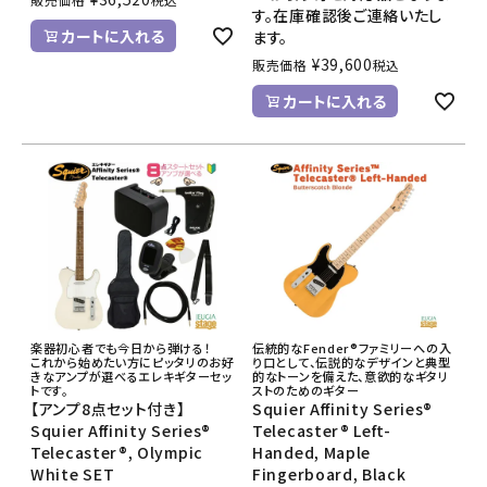
す。在庫確認後ご連絡いたし
カートに入れる
ます。
¥
39,600
販売価格
税込
カートに入れる
楽器初心者でも今日から弾ける！
伝統的なFender®ファミリーへの入
これから始めたい方にピッタリのお好
り口として、伝説的なデザインと典型
きなアンプが選べるエレキギターセッ
的なトーンを備えた、意欲的なギタリ
トです。
ストのためのギター
【アンプ8点セット付き】
Squier Affinity Series®
Squier Affinity Series®
Telecaster® Left-
Telecaster®, Olympic
Handed, Maple
White SET
Fingerboard, Black