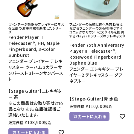
ヴィンテージ楽器がプレイヤーに与え
フェンダーの伝統と進化を兼ね備え
る至高の演奏体験を追求したシリー
ながらフェンダーのDNAを持つアイ
ズ
コニックなサウンドとスタイルを提供
するPlayer IIシリーズのテレキャスタ
Fender Player II
ー
Telecaster®, HH, Maple
Fender 75th Anniversary
Fingerboard, 3-Color
Player II Telecaster®,
Sunburst
Rosewood Fingerboard.
フェンダー プレイヤー テレキ
Daphne Blue
ャスター ツーハム 3カラーサ
フェンダー エレキギター プレ
ンバースト 3トーンサンバース
イヤー2 テレキャスター ダフ
ト
ネブルー
【Stage Guitar】エレキギタ
ー 茶
【Stage-Guitar】青 水色
※この商品はお取り寄せ対応
¥
110,000
販売価格
税込
品となります。在庫確認後ご
連絡いたします。
カートに入れる
¥
108,900
販売価格
税込
カートに入れる