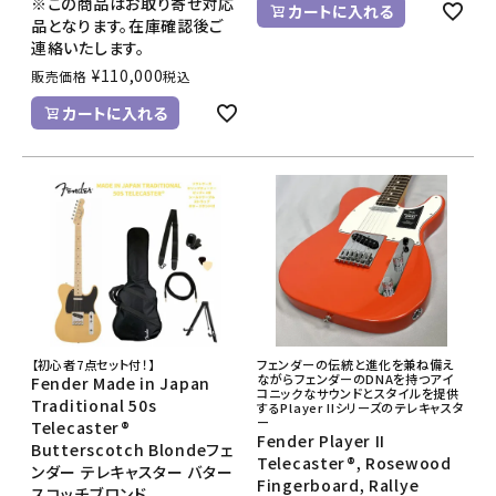
※この商品はお取り寄せ対応
カートに入れる
品となります。在庫確認後ご
連絡いたします。
¥
110,000
販売価格
税込
カートに入れる
【初心者7点セット付！】
フェンダーの伝統と進化を兼ね備え
ながらフェンダーのDNAを持つアイ
Fender Made in Japan
コニックなサウンドとスタイルを提供
Traditional 50s
するPlayer IIシリーズのテレキャスタ
ー
Telecaster®
Fender Player II
Butterscotch Blondeフェ
Telecaster®, Rosewood
ンダー テレキャスター バター
Fingerboard, Rallye
スコッチブロンド