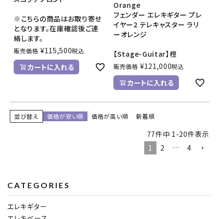
Orange
フェンダー エレキギター プレ
※こちらの商品はお取り寄せ
イヤー2 テレキャスター ラリ
となります。在庫確認後ご連
ーオレンジ
絡します。
¥
115,500
販売価格
税込
【Stage-Guitar】橙
¥
121,000
カートに入れる
販売価格
税込
カートに入れる
並び替え
価格が安い順
価格が高い順
新着順
77
件中
1
-
20
件表示
1
2
…
4
CATEGORIES
エレキギター
エレキベース