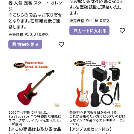
※お取り寄せ対応品となりま
者 人気 定番 スタート オレン
す。在庫確認後ご連絡いたし
ジ
ます。
※こちらの商品はお取り寄せ
¥
61,600
となります。在庫確認後ご連
販売価格
税込
絡します。
カートに入れる
¥
50,270
販売価格
税込
詳細を見る
2000年代初期に登場した、
楽器初心者でも今日から弾ける！
Stratocaster®の特徴的な機能に
これから始めたい方にピッタリのお好
ユニークなモディファイを加えたモデ
きなアンプが選べるエレキギターセッ
ルが復活！
トです。
【※この商品はお取り寄せ品
【アンプ8点セット付き】