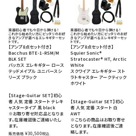
楽器初心者でも今日から弾ける！
楽器初心者でも今日から弾ける！
これから始めたい方にピッタリのお好
これから始めたい方にピッタリのお好
きなアンプが選べるエレキギターセッ
きなアンプが選べるエレキギターセッ
トです。
トです。
【アンプ8点セット付き】
【アンプ8点セット付き】
Bacchus BTE-1-RSM/M
Squier Sonic®
BLK SET
Stratocaster® HT, Arctic
バッカス エレキギター ロース
White
テッドメイプル ユニバースシ
スクワイア エレキギター スト
リーズ ブラック
ラトキャスター アークティック
ホワイト
【Stage-Guitar SET】初心
者 人気 定番 スタート テレキ
【Stage-Guitar SET】初心
ャスタータイプ 黒 black
者 人気 定番 スタート 白
※お取り寄せ対応品となりま
AWT
す。在庫確認後ご連絡いたし
※こちらの商品はお取り寄せ
ます。
となります。在庫確認後ご連
絡します。
¥
30,500
販売価格
税込