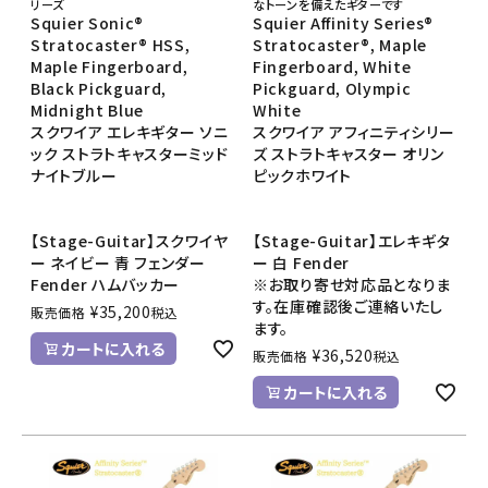
リーズ
なトーンを備えたギターです
Squier Sonic®
Squier Affinity Series®
Stratocaster® HSS,
Stratocaster®, Maple
Maple Fingerboard,
Fingerboard, White
Black Pickguard,
Pickguard, Olympic
Midnight Blue
White
スクワイア エレキギター ソニ
スクワイア アフィニティシリー
ック ストラトキャスターミッド
ズ ストラトキャスター オリン
ナイトブルー
ピックホワイト
【Stage-Guitar】スクワイヤ
【Stage-Guitar】エレキギタ
ー ネイビー 青 フェンダー
ー 白 Fender
Fender ハムバッカー
※お取り寄せ対応品となりま
す。在庫確認後ご連絡いたし
¥
35,200
販売価格
税込
ます。
カートに入れる
¥
36,520
販売価格
税込
カートに入れる