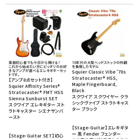
楽器初心者でも今日から弾ける！
70年代の大型ヘッドストックの外観
これから始めたい方にピッタリのお好
を象徴したモデル
きなアンプが選べるエレキギターセッ
Squier Classic Vibe '70s
トです。
Stratocaster® HSS,
【アンプ8点セット付き】
Maple Fingerboard,
Squier Affinity Series®
Black
Stratocaster® FMT HSS
スクワイア スクワイヤー クラ
Sienna Sunburst SET
シックヴァイブ ストラトキャス
スクワイア エレキギター スト
ター ブラック
ラトキャスター シエナサンバ
ースト
【Stage-Guitar】エレキギタ
ー 黒 Fender フェンダー
【Stage-Guitar SET】初心