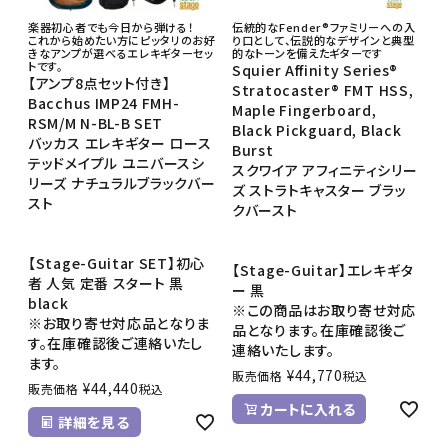
楽器初心者でも今日から弾ける！
伝統的なFender®ファミリーへの入
これから始めたい方にピッタリのお好
り口として、伝説的なデザインと典型
きなアンプが選べるエレキギターセッ
的なトーンを備えたギターです
トです。
Squier Affinity Series®
【アンプ8点セット付き】
Stratocaster® FMT HSS,
Bacchus IMP24 FMH-
Maple Fingerboard,
RSM/M N-BL-B SET
Black Pickguard, Black
バッカス エレキギター ロース
Burst
テッドメイプル ユニバースシ
スクワイア アフィニティシリー
リーズ ナチュラルブラックバー
ズ ストラトキャスター ブラッ
スト
クバースト
【Stage-Guitar SET】初心
【Stage-Guitar】エレキギタ
者 人気 定番 スタート 黒
ー 黒
black
※この商品はお取り寄せ対応
※お取り寄せ対応品となりま
品となります。在庫確認後ご
す。在庫確認後ご連絡いたし
連絡いたします。
ます。
¥
44,770
販売価格
税込
¥
44,440
販売価格
税込
カートに入れる
詳細を見る