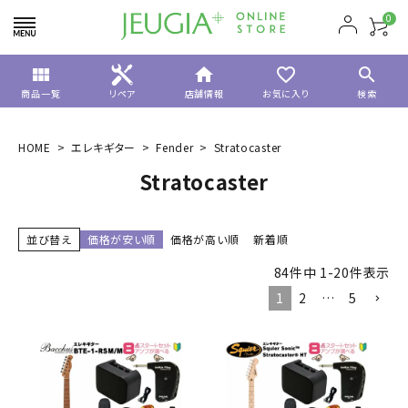
0
view_module
home
favorite_border
search
商品一覧
リペア
店舗情報
お気に入り
検索
HOME
エレキギター
Fender
Stratocaster
Stratocaster
並び替え
価格が安い順
価格が高い順
新着順
84
件中
1
-
20
件表示
1
2
…
5