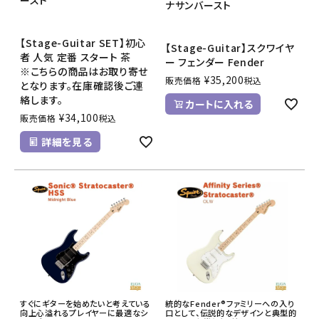
ナサンバースト
【Stage-Guitar SET】初心
【Stage-Guitar】スクワイヤ
者 人気 定番 スタート 茶
ー フェンダー Fender
※こちらの商品はお取り寄せ
¥
35,200
販売価格
税込
となります。在庫確認後ご連
絡します。
カートに入れる
¥
34,100
販売価格
税込
詳細を見る
すぐにギターを始めたいと考えている
統的なFender®ファミリーへの入り
向上心溢れるプレイヤーに最適なシ
口として、伝説的なデザインと典型的