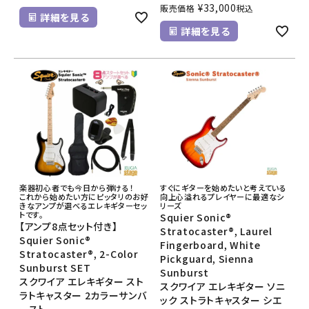
¥
33,000
販売価格
税込
詳細を見る
詳細を見る
楽器初心者でも今日から弾ける！
すぐにギターを始めたいと考えている
これから始めたい方にピッタリのお好
向上心溢れるプレイヤーに最適なシ
きなアンプが選べるエレキギターセッ
リーズ
トです。
Squier Sonic®
【アンプ8点セット付き】
Stratocaster®, Laurel
Squier Sonic®
Fingerboard, White
Stratocaster®, 2-Color
Pickguard, Sienna
Sunburst SET
Sunburst
スクワイア エレキギター スト
スクワイア エレキギター ソニ
ラトキャスター 2カラーサンバ
ック ストラトキャスター シエ
ースト