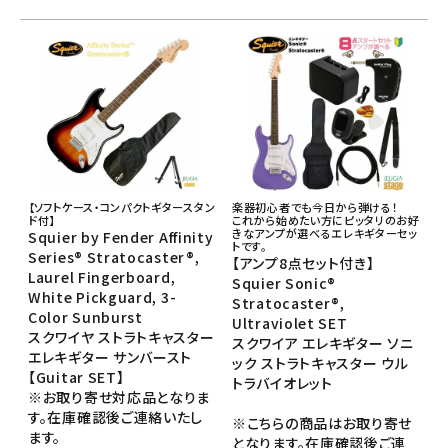
【ソフトケース・コンパクトギタースタン
楽器初心者でも今日から弾ける！
ド付】
これから始めたい方にピッタリのお好
きなアンプが選べるエレキギターセッ
Squier by Fender Affinity
トです。
Series® Stratocaster®,
【アンプ8点セット付き】
Laurel Fingerboard,
Squier Sonic®
White Pickguard, 3-
Stratocaster®,
Color Sunburst
Ultraviolet SET
スクワイヤ ストラトキャスター
スクワイア エレキギター ソニ
エレキギター サンバースト
ック ストラトキャスター ウル
【Guitar SET】
トラバイオレット
※お取り寄せ対応品となりま
す。在庫確認後ご連絡いたし
※こちらの商品はお取り寄せ
ます。
となります。在庫確認後ご連