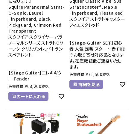
になります】
Squier Classic Vibe '50s
Squire Paranormal Strat-
Stratocaster®, Maple
O-Sonic, Laurel
Fingerboard, Fiesta Red
Fingerboard, Black
スクワイア ストラトキャスター
Pickguard, Crimson Red
フィエスタレッド
Transparent
スクワイア スクワイヤー パラ
ノーマルシリーズ ストラトOソ
【Stage-Guitar SET】初心
ニック クリムゾンレッドトラン
者 人気 定番 スタート 赤 FRD
スペアレント
※お取り寄せ対応品となりま
す。在庫確認後ご連絡いたし
ます。
【Stage Guitar】エレキギタ
¥
71,500
販売価格
税込
ー Fender
詳細を見る
¥
68,200
販売価格
税込
カートに入れる