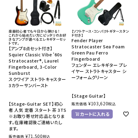
楽器初心者でも今日から弾ける！
【ソフトケース・コンパクトギタースタン
これから始めたい方にピッタリのお好
ド付き】
きなアンプが選べるエレキギターセッ
Fender Player
トです。
Stratocaster Sea Foam
【アンプ8点セット付き】
Green Pau Ferro
Squier Classic Vibe '60s
Fingerboard
Stratocaster®, Laurel
フェンダー エレキギター プレ
Fingerboard, 3-Color
イヤー ストラトキャスター シ
Sunburst
ーフォームグリーン
スクワイア ストラトキャスター
3カラーサンバースト
【Stage Guitar】
¥
103,620
【Stage-Guitar SET】初心
販売価格
税込
者 人気 定番 スタート 茶 3TS
カートに入れる
※お取り寄せ対応品となりま
す。在庫確認後ご連絡いたし
ます。
¥
71,500
販売価格
税込