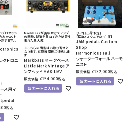
音響機材
その他楽器
イザー
その他楽器
DTM
ハーモニカ
のプロセッシ
Markbassが長年かけてアンプ
【1-2日出荷予定】
鍵盤ハーモニカ
合わせた、ト
の開発、製造を重ねてきた結果生
【草津Aスクエア店・在庫】
一新するマル
まれた集大成
JAM pedals Custom
リコーダー
Shop
※こちらの商品はお取り寄せと
ectronics
なります。在庫確認後ご連絡しま
Harmonious Fall
す
ウォーターフォール ハーモ
Markbass マークベース
レクトロニ
ニスト
Little Mark Vintage ア
ンプヘッド MAK-LMV
¥
132,000
販売価格
税込
¥
154,000
販売価格
税込
カートに入れる
ar
カートに入れる
】ベース用マ
ー
ctpedal
400
税込
る