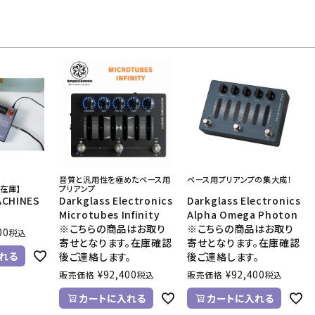
音質と汎用性を極めたベース用
ベース用プリアンプの集大成！
在庫】
プリアンプ
ACHINES
Darkglass Electronics
Darkglass Electronics
Microtubes Infinity
Alpha Omega Photon
※こちらの商品はお取り
※こちらの商品はお取り
00
税込
寄せとなります。在庫確認
寄せとなります。在庫確認
れる
後ご連絡します。
後ご連絡します。
¥
92,400
¥
92,400
販売価格
税込
販売価格
税込
カートに入れる
カートに入れる