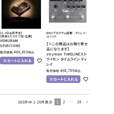
【1-2日出荷予定】
MIDIプログラム搭載 ディレイ・
【草津Aスクエア店・在庫】
ユニット
VEMURAM
【※この商品はお取り寄せ
SPIRITONE
品になります】
¥
69,850
販売価格
税込
strymon TIMELINEスト
ライモン タイムライン ディ
カートに入れる
レイ
¥
68,799
販売価格
税込
カートに入れる
1
2
…
19
365
件中
1
-
20
件表示