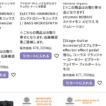
ログ・シンセサ
アナログ・ディレイさながらのナ
Infinitely Organic.
ル
チュラル・トーンを実現
【※この商品はお取り寄せ
品になります】
RMONIX (
ELECTRO-HARMONIX (
strymon MOBIUS
モニックス
エレクトロハーモニックス
ストライモン メビウス モ
nthesizer
) / BASS MICROSYNTH
ジュレーション
r
※こちらの商品はお取り
寄せとなります。在庫確認
【Stage-Guitar
後ご連絡します。
Accessory】エフェクター
¥
78,320
販売価格
税込
effector effect pedal
はお取り
揺らし コーラス フランジャ
カートに入れる
。在庫確認
ー ロータリー ビブラート
。
フェイザー フィルター トレ
20
税込
モロ
れる
¥
77,700
販売価格
税込
カートに入れる