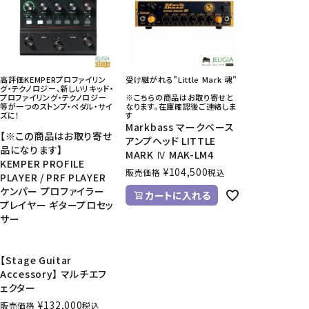
CD/楽譜・音楽雑貨
CD、映像ソフト等
楽譜
高評価KEMPERプロファイリン
受け継がれる"Little Mark 魂"
音楽雑貨
グ・テクノロジー、新しいリキッド・
プロファイリング・テクノロジー
※こちらの商品はお取り寄せと
等が一つのストンプ・ペダル・サイ
なります。在庫確認後ご連絡しま
ズに！
す
Markbass マークベース
【※この商品はお取り寄せ
アンプヘッド LITTLE
品になります】
MARK Ⅳ MAK-LM4
KEMPER PROFILE
¥
104,500
販売価格
税込
PLAYER / PRF PLAYER
ケンパー プロファイラー
カートに入れる
プレイヤー ギタープロセッ
サー
【Stage Guitar
Accessory】 マルチエフ
ェクター
¥
132,000
販売価格
税込