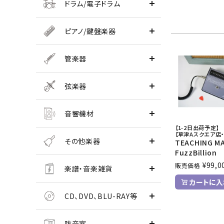
ドラム/電子ドラム
ピアノ/鍵盤楽器
管楽器
弦楽器
音響機材
【1-2日出荷予定】
【草津Aスクエア店・
その他楽器
TEACHING M
FuzzBillion
¥
99,0
販売価格
楽譜・音楽雑貨
カートに入
CD、DVD、BLU-RAY等
防音室