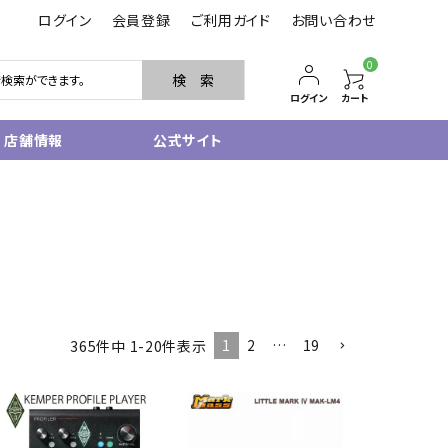
ログイン
会員登録
ご利用ガイド
お問い合わせ
0
検 索
ログイン
カート
店舗情報
公式サイト
管楽器
サクソフォン
トランペット
フルート・ピッコロ
クラリネット
その他木管
1
2
…
19
365
件中
1
-
20
件表示
その他金管
中古管楽器
管楽器小物