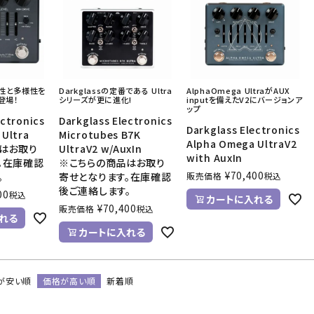
張性と多様性を
Darkglassの定番である Ultra
AlphaOmega UltraがAUX
登場！
シリーズが更に進化!
inputを備えたV2にバージョンア
ップ
ectronics
Darkglass Electronics
Darkglass Electronics
 Ultra
Microtubes B7K
Alpha Omega UltraV2
はお取り
UltraV2 w/AuxIn
with AuxIn
。在庫確認
※こちらの商品はお取り
¥
70,400
。
寄せとなります。在庫確認
販売価格
税込
後ご連絡します。
00
税込
カートに入れる
¥
70,400
販売価格
税込
れる
カートに入れる
が安い順
価格が高い順
新着順