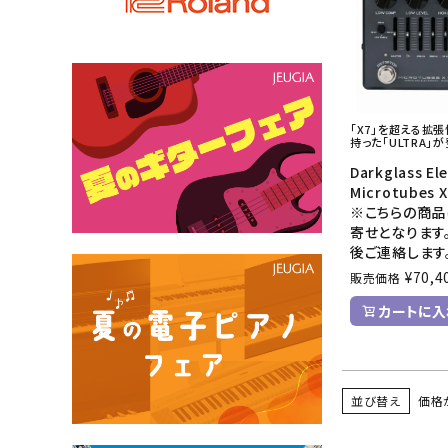
｢X7｣を超える拡
持った｢ULTRA｣が
Darkglass El
Microtubes X
※こちらの商品
寄せとなります
後ご連絡します
¥
70,4
販売価格
カートに入
並び替え
価格