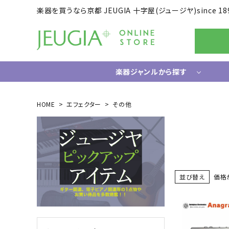
楽器を買うなら京都 JEUGIA 十字屋(ジュージヤ)since 18
楽器ジャンルから探す
ギター/ベース
HOME
エフェクター
その他
エレキギター
ドラム
エレキベース
電子ドラ
アコースティックギター
ハードウ
中古ギター・アウトレットギター
ウクレレ
並び替え
価格
ギター関連小物
アンプ
エフェクター
ライフスタイルグッズ