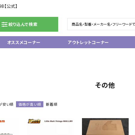
98【公式】
絞り込んで検索
オススメコーナー
アウトレットコーナー
ドラム/電子ドラム
ピアノ/鍵盤楽器
グランドピアノ
ム
アップライトピアノ
その他
ェア
中古ピアノ
電子ピアノ/エレクトーン
電子キーボード
が安い順
価格が高い順
新着順
関連アクセサリー