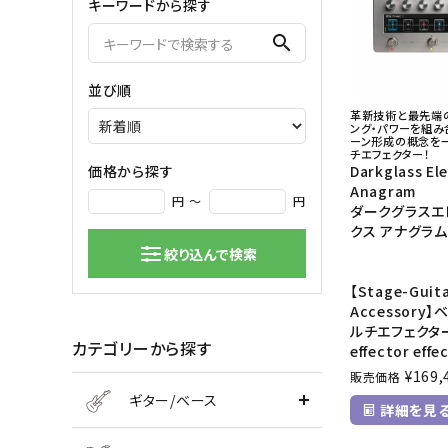
キーワードから探す
弦楽器
search
バイオリン
シンセサ
並び順
クラシックギター
DAW ／ 
革新技術と最先端
ハープ
DJ
ング・パワーを組み
ーン形成の概念を
弦楽器小物
PA
チエフェクター！
マイク
価格から探す
Darkglass El
Anagram
円 ～
円
ダークグラスエ
クス アナグラム
絞り込んで検索
【Stage-Guit
Accessory
ルチエフェクタ
カテゴリーから探す
effector effe
¥
169,
販売価格
ギター/ベース
詳細を見