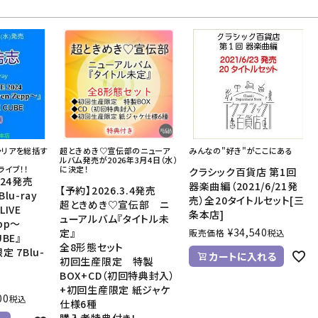
ャリアを総括す
超ときめき♡宣伝部のニューア
みんなの"好き"がここにある
ルバム発売が2026年3月4日（水）
ライブ！！
に決定！
クラシック百貨店 第1回
.24発売
器楽曲編（2021/6/21発
【予約】2026.3.4発売
lu-ray
売）全20タイトルセット[三
超ときめき♡宣伝部 ニ
LIVE
条本店]
ューアルバム『タイトル未
pp～
¥
34,540
定』
販売価格
税込
UBE』
全8形態セット
 7Blu-
カートに入れる
初回生産限定 特製
BOX+CD（初回特典封入）
+初回生産限定 紙ジャケ
00
税込
仕様6種