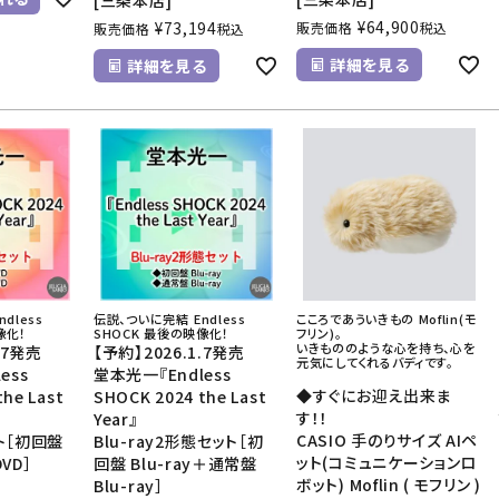
[三条本店]
¥
64,900
¥
73,194
販売価格
税込
販売価格
税込
詳細を見る
詳細を見る
ndless
伝説、ついに完結 ――Endless
こころであういきもの Moflin(モ
像化！
SHOCK 最後の映像化！
フリン)。
いきもののような心を持ち、心を
.7発売
【予約】2026.1.7発売
元気にしてくれるバディです。
ess
堂本光一『Endless
◆すぐにお迎え出来ま
the Last
SHOCK 2024 the Last
す！！
Year』
CASIO 手のりサイズ AIペ
ト［初回盤
Blu-ray2形態セット［初
ット(コミュニケーションロ
VD］
回盤 Blu-ray＋通常盤
ボット) Moflin ( モフリン )
Blu-ray］