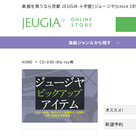
楽器を買うなら京都 JEUGIA 十字屋(ジュージヤ)since 18
楽器ジャンルから探す
ギター/ベース
HOME
CD・DVD・Blu-ray等
エレキギター
ドラム
エレキベース
電子ドラ
アコースティックギター
ハードウ
中古ギター・アウトレットギター
ウクレレ
ギター関連小物
オススメ！
アンプ
エフェクター
新譜予約
ライフスタイルグッズ