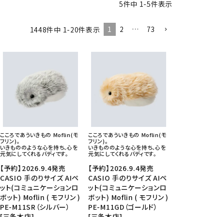
5
件中
1
-
5
件表示
CD/楽譜・音楽雑貨
1
2
…
73
1448
件中
1
-
20
件表示
CD、映像ソフト等
楽譜
音楽雑貨
こころであういきもの Moflin(モ
こころであういきもの Moflin(モ
フリン)。
フリン)。
いきもののような心を持ち、心を
いきもののような心を持ち、心を
元気にしてくれるバディです。
元気にしてくれるバディです。
【予約】2026.9.4発売
【予約】2026.9.4発売
CASIO 手のりサイズ AIペ
CASIO 手のりサイズ AIペ
ット(コミュニケーションロ
ット(コミュニケーションロ
ボット) Moflin ( モフリン )
ボット) Moflin ( モフリン )
PE-M11SR（シルバー）
PE-M11GD（ゴールド）
[三条本店]
[三条本店]