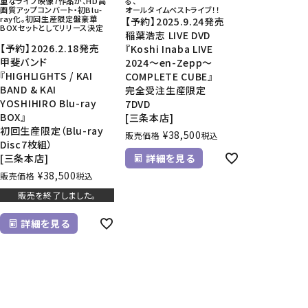
重なライブ映像7作品が、HD高
る、
画質アップコンバート・初Blu-
オールタイムベストライブ！！
ray化。初回生産限定盤豪華
【予約】2025.9.24発売
BOXセットとしてリリース決定
稲葉浩志 LIVE DVD
【予約】2026.2.18発売
『Koshi Inaba LIVE
甲斐バンド
2024～en-Zepp～
『HIGHLIGHTS / KAI
COMPLETE CUBE』
BAND & KAI
完全受注生産限定
YOSHIHIRO Blu-ray
7DVD
BOX』
[三条本店]
初回生産限定（Blu-ray
¥
38,500
販売価格
税込
Disc7枚組）
[三条本店]
詳細を見る
¥
38,500
販売価格
税込
販売を終了しました。
詳細を見る