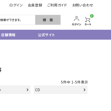
ログイン
会員登録
ご利用ガイド
お問い合わせ
0
検 索
ログイン
カート
店舗情報
公式サイト
管楽器
サクソフォン
トランペット
等
フルート・ピッコロ
クラリネット
その他木管
5
件中
1
-
5
件表示
その他金管
y
CD
中古管楽器
管楽器小物