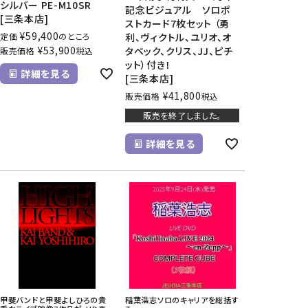
シルバー PE-M10SR
記念ビジュアル ソロポ
[三条本店]
ストカード7枚セット （勇
¥
59,400
定価
のところ
利、ヴィクトル、ユリオ、オ
¥
53,900
タベック、クリス、JJ、ピチ
販売価格
税込
ット）付き！
詳細を見る
[三条本店]
¥
41,800
販売価格
税込
販売を終了しました。
詳細を見る
甲斐バンドと甲斐よしひろの貴
稲葉浩志ソロのキャリアを総括す