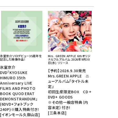
氷室京介ソロデビュー35周年を
Mrs. GREEN APPLE 6thオリジ
記念した映像作品！
ナルフルアルバム 2026年9月30
日(水) リリース
氷室京介
【予約】2026.9.30発売
DVD「KYOSUKE
Mrs.GREEN APPLE ニ
HIMURO 35th
ューアルバム『タイトル未
Anniversary LIVE
定』
FILMS AND PHOTO
初回生産限定BOX CD +
BOOK QUOD ERAT
DVD+ GOODS
DEMONSTRANDUM」
※その他一般店特典（内
(6DVD+フォトブック
容未定）付き！
240P)※購入特典付き！
[三条本店]
[イオンモール久御山店]