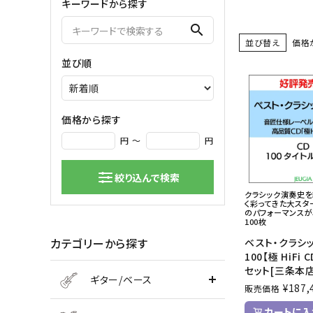
キーワードから探す
弦楽器
search
並び替え
価格
バイオリン
シンセサ
並び順
クラシックギター
DAW ／ 
ハープ
DJ
弦楽器小物
PA
マイク
価格から探す
円 ～
円
絞り込んで検索
クラシック演奏史
く彩ってきた大スタ
のパフォーマンス
100枚
カテゴリーから探す
ベスト・クラシ
100【極 HiFi 
セット[三条本店
ギター/ベース
¥
187,
販売価格
カートに入