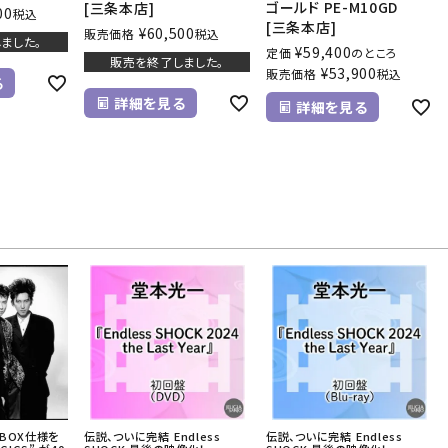
ゴールド PE-M10GD
[三条本店]
00
税込
[三条本店]
¥
60,500
販売価格
税込
ました。
¥
59,400
定価
のところ
販売を終了しました。
¥
53,900
販売価格
税込
る
詳細を見る
詳細を見る
のBOX仕様を
伝説、ついに完結 ――Endless
伝説、ついに完結 ――Endless