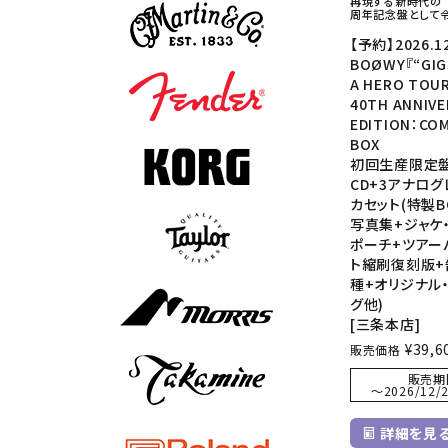
再現する新時代の”G
周年記念盤として
【予約】2026.1
BOØWY『“GIG
A HERO TOUR
40TH ANNIV
EDITION：CO
BOX
初回生産限定盤 
CD+3アナログ
カセット(特製B
写真集+ジャケ
ポーチ+ツアー
ト縮刷復刻版+
種+オリジナル
グ他)
[三条本店]
¥
39,6
販売価格
販売期
〜
2026/12/2
詳細を見