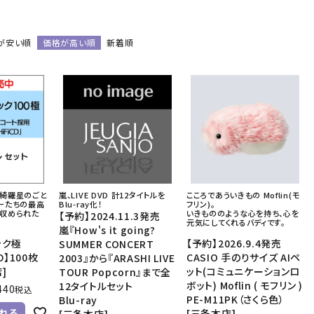
音響機材
その他楽器
が安い順
価格が高い順
新着順
イザー
その他楽器
DTM
ハーモニカ
鍵盤ハーモニカ
リコーダー
を綺羅星のごと
嵐、LIVE DVD 計12タイトルを
こころであういきもの Moflin(モ
ーたちの最高
Blu-ray化！
フリン)。
が収められた
いきもののような心を持ち、心を
【予約】2024.11.3発売
元気にしてくれるバディです。
嵐『How's it going?
ック極
【予約】2026.9.4発売
SUMMER CONCERT
CD】100枚
CASIO 手のりサイズ AIペ
2003』から『ARASHI LIVE
]
ット(コミュニケーションロ
TOUR Popcorn』まで全
ボット) Moflin ( モフリン )
12タイトルセット
440
税込
PE-M11PK（さくら色）
Blu-ray
れる
[三条本店]