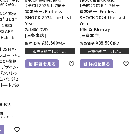
IGS” が40
SHOCK 最後の映像化！
SHOCK 最後の映像化！
令和に甦る。
【予約】2026.1.7発売
【予約】2026.1.7発売
堂本光一『Endless
堂本光一『Endless
2.24発売
SHOCK 2024 the Last
SHOCK 2024 the Last
S" JUST
Year』
Year』
 1986』
初回盤 DVD
初回盤 Blu-ray
ERSARY
[三条本店]
[三条本店]
MPLETE
¥
38,500
¥
38,500
販売価格
税込
販売価格
税込
2SHM-
販売を終了しました。
販売を終了しました。
レコード+2
OX+復刻
詳細を見る
詳細を見る
・デザイン・
パンフレッ
缶バッジ2
・トートバッ
00
税込
間
2 23:59
る