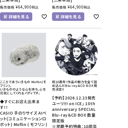
¥
64,900
¥
64,900
販売価格
税込
販売価格
税込
詳細を見る
詳細を見る
こころであういきもの Moflin(モ
祝10周年！作品の魅力を全て詰
フリン)。
め込んだBlu-ray＆CD BOX発
いきもののような心を持ち、心を
売決定!!
元気にしてくれるバディです。
【予約】2026.12.23発売
◆すぐにお迎え出来ま
ユーリ!!! on ICE」 10th
す！！
anniversary SPECIAL
CASIO 手のりサイズ AIペ
Blu-ray＆CD BOX 数量
ット(コミュニケーションロ
限定版
ボット) Moflin ( モフリン )
※早期予約特典：10周年