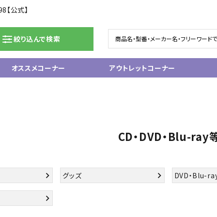
98【公式】
絞り込んで検索
オススメコーナー
アウトレットコーナー
ドラム/電子ドラム
ピアノ/鍵盤楽器
グランドピアノ
ム
アップライトピアノ
CD・DVD・Blu-ray
ェア
中古ピアノ
電子ピアノ/エレクトーン
電子キーボード
関連アクセサリー
グッズ
DVD・Blu-ra