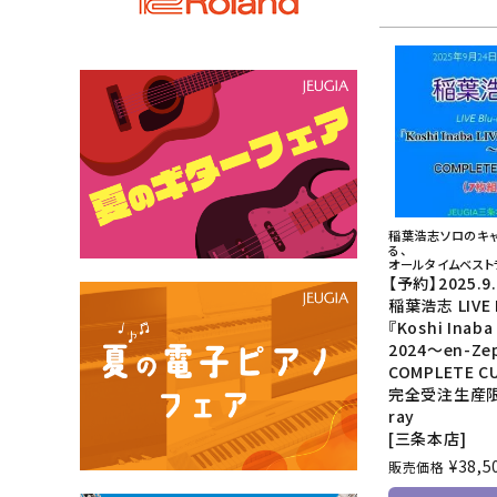
稲葉浩志ソロのキ
る、
オールタイムベスト
【予約】2025.9
稲葉浩志 LIVE B
『Koshi Inaba 
2024～en-Ze
COMPLETE C
完全受注生産限定
ray
[三条本店]
¥
38,5
販売価格