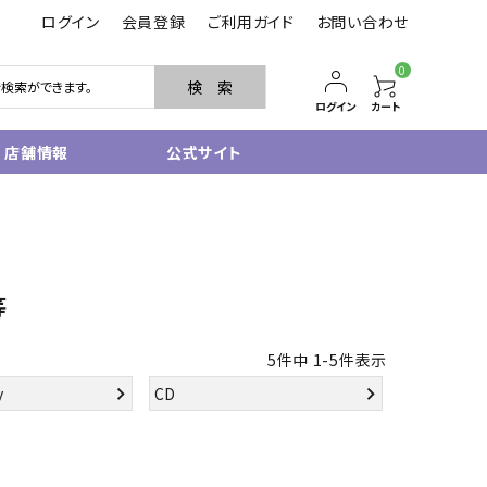
ログイン
会員登録
ご利用ガイド
お問い合わせ
0
検 索
ログイン
カート
店舗情報
公式サイト
管楽器
サクソフォン
トランペット
等
フルート・ピッコロ
クラリネット
その他木管
5
件中
1
-
5
件表示
その他金管
y
CD
中古管楽器
管楽器小物