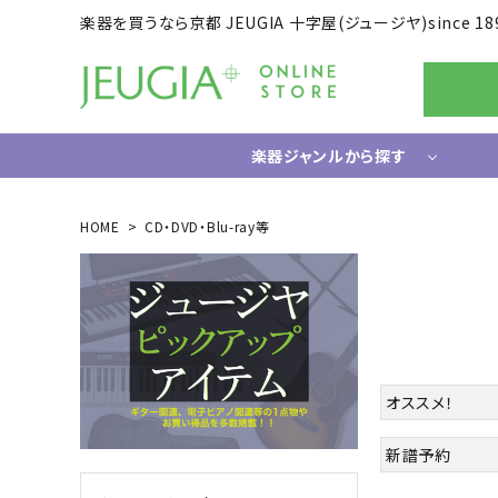
楽器を買うなら京都 JEUGIA 十字屋(ジュージヤ)since 18
楽器ジャンルから探す
ギター/ベース
HOME
CD・DVD・Blu-ray等
エレキギター
ドラム
エレキベース
電子ドラ
アコースティックギター
ハードウ
中古ギター・アウトレットギター
ウクレレ
ギター関連小物
オススメ！
アンプ
エフェクター
新譜予約
ライフスタイルグッズ