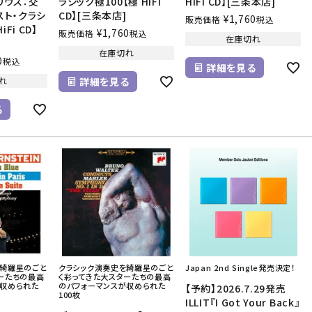
リウス：交
ラシック極100【極 HiFi
HiFi CD】[三条本店]
スト・クラシ
CD】[三条本店]
¥
1,760
販売価格
税込
iFi CD】
¥
1,760
販売価格
税込
在庫切れ
在庫切れ
0
税込
詳細を見る
れ
詳細を見る
る
を綺羅星のごと
クラシック演奏史を綺羅星のごと
Japan 2nd Single発売決定！
ーたちの最高
く彩ってきた大スターたちの最高
が収められた
のパフォーマンスが収められた
【予約】2026.7.29発売
100枚
ILLIT『I Got Your Back』