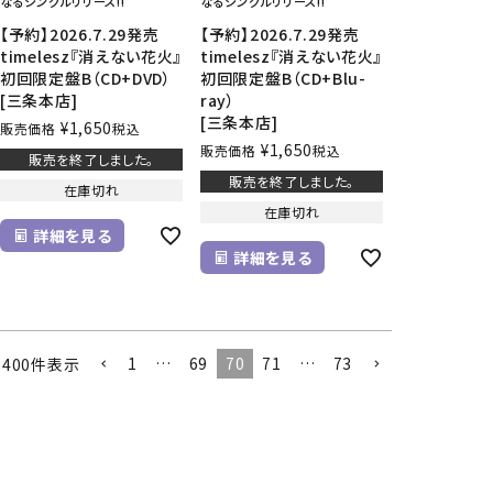
なるシングルリリース!!
なるシングルリリース!!
【予約】2026.7.29発売
【予約】2026.7.29発売
timelesz『消えない花火』
timelesz『消えない花火』
初回限定盤B（CD+DVD）
初回限定盤B（CD+Blu-
[三条本店]
ray）
[三条本店]
¥
1,650
販売価格
税込
¥
1,650
販売価格
税込
販売を終了しました。
販売を終了しました。
在庫切れ
在庫切れ
詳細を見る
詳細を見る
1
…
69
70
71
…
73
1400
件表示