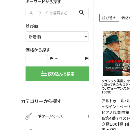
キーワードから探す
弦楽器
search
並び替え
価格
バイオリン
シンセサ
並び順
クラシックギター
DAW ／ 
ハープ
DJ
弦楽器小物
PA
マイク
価格から探す
円 ～
円
絞り込んで検索
クラシック演奏史
く彩ってきた大スタ
のパフォーマンス
100枚
カテゴリーから探す
アルトゥール・
ュタイン「 ベー
ピアノ協奏曲第
ギター/ベース
＆第4番」ベスト
ク極100【極 Hi
条本店]