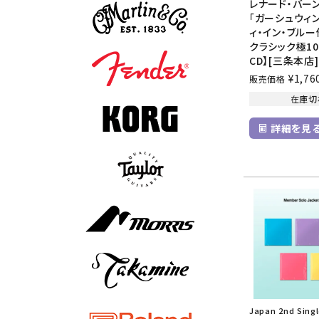
レナード・バー
「ガーシュウィ
ィ・イン・ブルー
クラシック極100
CD】[三条本店]
¥
1,76
販売価格
在庫切
詳細を見
Japan 2nd Sin