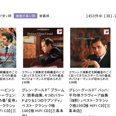
音響機材
その他楽器
1450
件中
1381
-
が安い順
価格が高い順
新着順
イザー
その他楽器
DTM
ハーモニカ
鍵盤ハーモニカ
リコーダー
を綺羅星のごと
クラシック演奏史を綺羅星のごと
クラシック演奏史を綺羅星のごと
ーたちの最高
く彩ってきた大スターたちの最高
く彩ってきた大スターたちの最高
が収められた
のパフォーマンスが収められた
のパフォーマンスが収められた
100枚
100枚
ルービンシ
グレン・グールド「 ブラーム
グレン・グールド「 バッハ：
トーヴェン：
ス：間奏曲集、4つのバラー
平均律クラヴィーア曲集
5番「皇帝」
ドより＆2つのラプソディ」
（抜粋）」ベスト・クラシッ
・クラシッ
ベスト・クラシック極
ク極100【極 HiFi CD】[三
Fi CD】[三
100【極 HiFi CD】[三条本
条本店]
店]