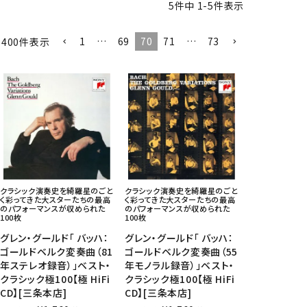
5
件中
1
-
5
件表示
CD/楽譜・音楽雑貨
1
…
69
70
71
…
73
1400
件表示
CD、映像ソフト等
楽譜
音楽雑貨
クラシック演奏史を綺羅星のごと
クラシック演奏史を綺羅星のごと
く彩ってきた大スターたちの最高
く彩ってきた大スターたちの最高
のパフォーマンスが収められた
のパフォーマンスが収められた
100枚
100枚
グレン・グールド「 バッハ：
グレン・グールド「 バッハ：
ゴールドベルク変奏曲（81
ゴールドベルク変奏曲（55
年ステレオ録音）」ベスト・
年モノラル録音）」ベスト・
クラシック極100【極 HiFi
クラシック極100【極 HiFi
CD】[三条本店]
CD】[三条本店]