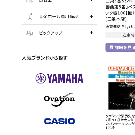
曲第3番&シベ
響曲第5番」ベ
ック極100【極 H
音楽ホール専用備品
[三条本店]
¥
1,76
販売価格
ピックアップ
在庫切
詳細を見
人気ブランドから探す
クラシック演奏史
く彩ってきた大スタ
のパフォーマンス
100枚