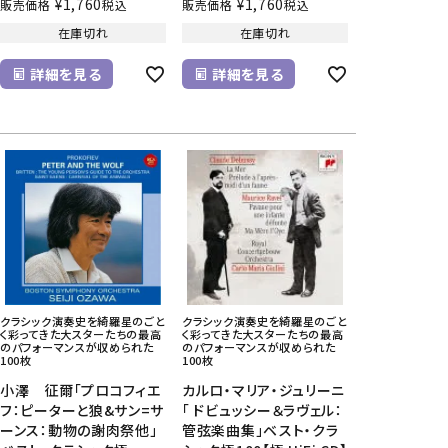
¥
1,760
¥
1,760
販売価格
税込
販売価格
税込
在庫切れ
在庫切れ
詳細を見る
詳細を見る
クラシック演奏史を綺羅星のごと
クラシック演奏史を綺羅星のごと
く彩ってきた大スターたちの最高
く彩ってきた大スターたちの最高
のパフォーマンスが収められた
のパフォーマンスが収められた
100枚
100枚
小澤 征爾「プロコフィエ
カルロ・マリア・ジュリーニ
フ：ピーターと狼&サン=サ
「 ドビュッシー＆ラヴェル：
ーンス：動物の謝肉祭他」
管弦楽曲集」ベスト・クラ