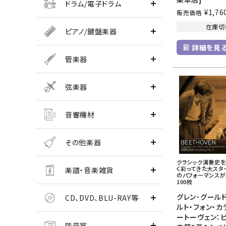
ドラム/電子ドラム
¥
1,76
販売価格
在庫切
ピアノ/鍵盤楽器
詳細を見
管楽器
弦楽器
音響機材
その他楽器
クラシック演奏史
く彩ってきた大スタ
楽譜・音楽雑貨
のパフォーマンス
100枚
グレン･グール
CD、DVD、BLU-RAY等
ルト・フォン・カ
ートーヴェン：
防音室