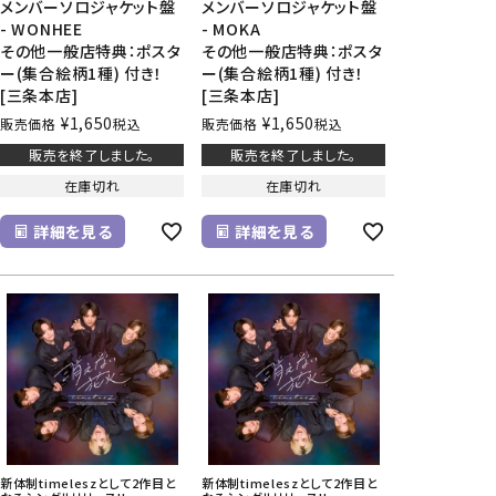
メンバーソロジャケット盤
メンバーソロジャケット盤
- WONHEE
- MOKA
その他一般店特典：ポスタ
その他一般店特典：ポスタ
ー(集合絵柄1種) 付き！
ー(集合絵柄1種) 付き！
[三条本店]
[三条本店]
¥
1,650
¥
1,650
販売価格
税込
販売価格
税込
販売を終了しました。
販売を終了しました。
在庫切れ
在庫切れ
詳細を見る
詳細を見る
新体制timeleszとして2作目と
新体制timeleszとして2作目と