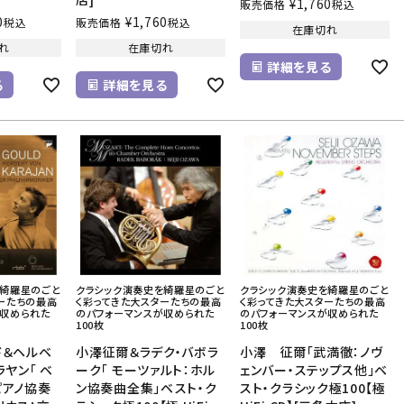
¥
1,760
販売価格
税込
0
¥
1,760
税込
販売価格
税込
在庫切れ
れ
在庫切れ
詳細を見る
る
詳細を見る
を綺羅星のごと
クラシック演奏史を綺羅星のごと
クラシック演奏史を綺羅星のごと
ーたちの最高
く彩ってきた大スターたちの最高
く彩ってきた大スターたちの最高
が収められた
のパフォーマンスが収められた
のパフォーマンスが収められた
100枚
100枚
ド＆ヘルベ
小澤征爾＆ラデク・バボラ
小澤 征爾「武満徹：ノヴ
ラヤン「 ベ
ーク「 モーツァルト：ホル
ェンバー・ステップス他」ベ
ピアノ協奏
ン協奏曲全集」ベスト・ク
スト・クラシック極100【極