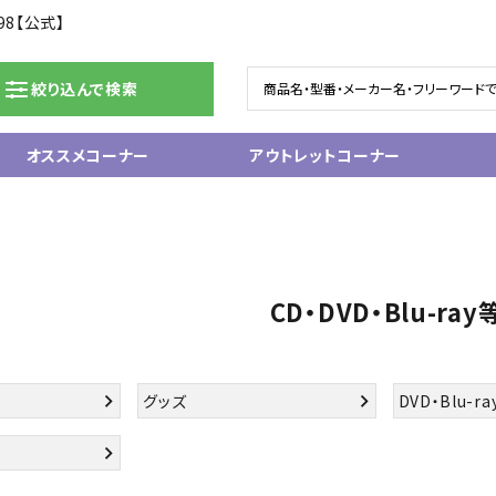
98【公式】
絞り込んで検索
オススメコーナー
アウトレットコーナー
ドラム/電子ドラム
ピアノ/鍵盤楽器
グランドピアノ
ム
アップライトピアノ
CD・DVD・Blu-ray
ェア
中古ピアノ
電子ピアノ/エレクトーン
電子キーボード
関連アクセサリー
グッズ
DVD・Blu-ra