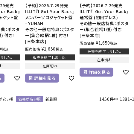
.29発売
【予約】2026.7.29発売
【予約】2026.7.29発売
our Back』
ILLIT『I Got Your Back』
ILLIT『I Got Your Back』
ャケット盤
メンバーソロジャケット盤
通常盤 (初回プレス)
- YUNAH
その他一般店特典：ポスタ
典：ポスタ
その他一般店特典：ポスタ
ー(集合絵柄1種) 付き！
) 付き！
ー(集合絵柄1種) 付き！
[三条本店]
[三条本店]
¥
1,650
販売価格
税込
0
¥
1,650
税込
販売価格
税込
販売を終了しました。
ました。
販売を終了しました。
在庫切れ
れ
在庫切れ
詳細を見る
る
詳細を見る
1450
件中
1381
-
が安い順
価格が高い順
新着順