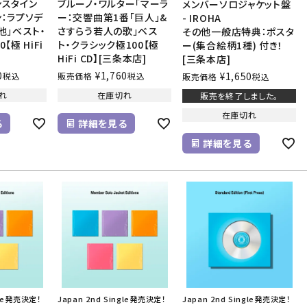
ンスタイン
ブルーノ・ワルター「マーラ
メンバーソロジャケット盤
ン：ラプソデ
ー：交響曲第1番「巨人」&
- IROHA
他」ベスト・
さすらう若人の歌」ベス
その他一般店特典：ポスタ
【極 HiFi
ト・クラシック極100【極
ー(集合絵柄1種) 付き！
HiFi CD】[三条本店]
[三条本店]
0
¥
1,760
¥
1,650
税込
販売価格
税込
販売価格
税込
れ
在庫切れ
販売を終了しました。
在庫切れ
る
詳細を見る
詳細を見る
gle発売決定！
Japan 2nd Single発売決定！
Japan 2nd Single発売決定！