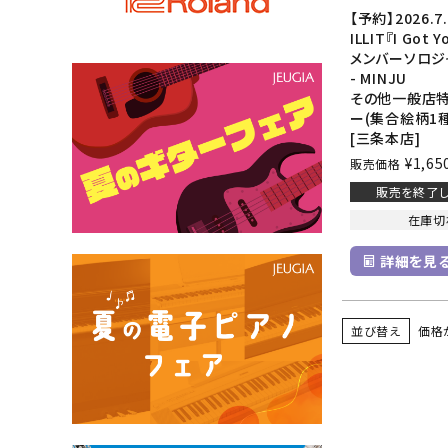
【予約】2026.7
ILLIT『I Got Y
メンバーソロジ
- MINJU
その他一般店特
ー(集合絵柄1種
[三条本店]
¥
1,65
販売価格
販売を終了し
在庫切
詳細を見
並び替え
価格