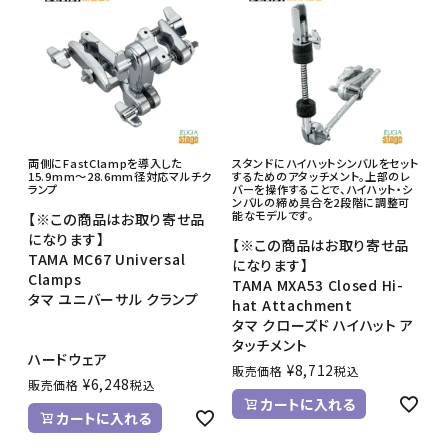
両側にFastClampを導入した
スタンドにハイハットシンバルをセット
15.9mm～28.6mm径対応マルチク
するためのアタッチメント。上部のレ
ランプ
バーを操作することで、ハイハット・シ
ンバルの締め具合を2段階に調整可
能なモデルです。
【※この商品はお取り寄せ品
になります】
【※この商品はお取り寄せ品
TAMA MC67 Universal
になります】
Clamps
TAMA MXA53 Closed Hi-
タマ ユニバーサル クランプ
hat Attachment
タマ クローズド ハイハット ア
タッチメント
ハードウェア
¥
8,712
販売価格
税込
¥
6,248
販売価格
税込
カートに入れる
カートに入れる