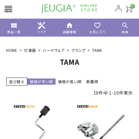
0
view_module
home
favorite_border
search
商品一覧
リペア
店舗情報
お気に入り
検索
HOME
打楽器
ハードウェア
クランプ
TAMA
TAMA
並び替え
価格が安い順
価格が高い順
新着順
10
件中
1
-
10
件表示