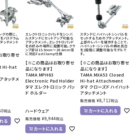
音響機材
その他楽器
イザー
その他楽器
DTM
ハーモニカ
ングの際に、
エレクトロニックパッドをシンバ
スタンドにハイハットシンバルを
鍵盤ハーモニカ
ドをバスドラム
ルスタンドにセットアップ可能な
セットするためのアタッチメント。
タッチメント
アタッチメント。エレクトロパッド
上部のレバーを操作することで、
リコーダー
をお好みの場所に設置可能。クラ
ハイハット・シンバルの締め具合
ンプ部は15.9mm～28.6mm径
を2段階に調整可能なモデルで
に対応FastClamp仕様
す。
お取り寄せ
【※この商品はお取り寄せ
【※この商品はお取り寄せ
 Hi-hat
品になります】
品になります】
TAMA MPH63
TAMA MXA53 Closed
 アタッチメ
Electronic Pad Holder
Hi-hat Attachment
タマ エレクトロニック パッ
タマ クローズド ハイハット
ド ホルダー
アタッチメント
¥
8,712
販売価格
税込
60
カートに入れる
ハードウェア
税込
¥
9,944
販売価格
税込
れる
カートに入れる