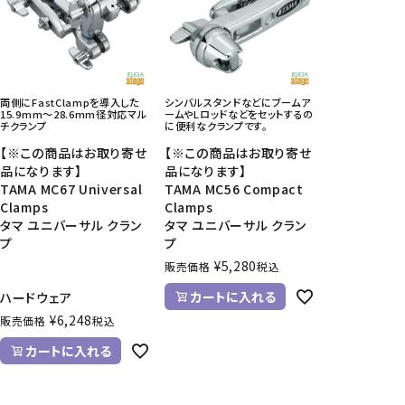
CD/楽譜・音楽雑貨
CD、映像ソフト等
楽譜
両側にFastClampを導入した
シンバルスタンドなどにブームア
音楽雑貨
15.9mm～28.6mm径対応マル
ームやLロッドなどをセットするの
チクランプ
に便利なクランプです。
【※この商品はお取り寄せ
【※この商品はお取り寄せ
品になります】
品になります】
TAMA MC67 Universal
TAMA MC56 Compact
Clamps
Clamps
タマ ユニバーサル クラン
タマ ユニバーサル クラン
プ
プ
¥
5,280
販売価格
税込
カートに入れる
ハードウェア
¥
6,248
販売価格
税込
カートに入れる