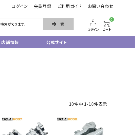
ログイン
会員登録
ご利用ガイド
お問い合わせ
0
検 索
ログイン
カート
店舗情報
公式サイト
管楽器
サクソフォン
トランペット
フルート・ピッコロ
クラリネット
その他木管
10
件中
1
-
10
件表示
その他金管
中古管楽器
管楽器小物