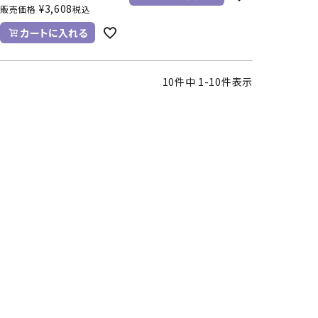
¥
3,608
販売価格
税込
カートに入れる
10
件中
1
-
10
件表示