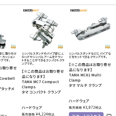
部に取り付け
シンバルスタンドのパイプ部に、L
シンバルスタンドなどにパイプな
ーカッション
ロッドやシンバルアームをマウン
どをセットできるクランプです。
ンプです。
トすることができるコンパクトクラ
ンプです。
【※この商品はお取り寄せ
お取り寄せ
品になります】
【※この商品はお取り寄せ
TAMA MC61 Multi
品になります】
Cowbell
Clamp
TAMA MC7 Compact
タマ マルチ クランプ
Clamps
アタッチメ
タマ コンパクト クランプ
ハードウェア
¥
3,872
ハードウェア
販売価格
税込
¥
4,224
販売価格
税込
6
カートに入れる
税込