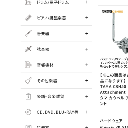
ドラム/電子ドラム
ピアノ/鍵盤楽器
管楽器
弦楽器
バスドラムのフープ
て、カウベル等のパ
音響機材
をセットできるクラ
【※この商品は
品になります】
その他楽器
TAMA CBH50 
Attachment
楽譜・音楽雑貨
タマ カウベル 
ント
CD、DVD、BLU-RAY等
ハードウェア
¥
5,01
防音室
販売価格