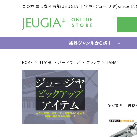
楽器を買うなら京都 JEUGIA 十字屋(ジュージヤ)since 18
楽器ジャンルから探す
ギター/ベース
HOME
打楽器
ハードウェア
クランプ
TAMA
エレキギター
ドラム
エレキベース
電子ドラ
アコースティックギター
ハードウ
中古ギター・アウトレットギター
ウクレレ
並び替え
価格
ギター関連小物
アンプ
エフェクター
ライフスタイルグッズ