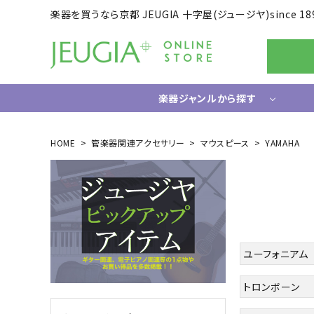
楽器を買うなら京都 JEUGIA 十字屋(ジュージヤ)since 18
楽器ジャンルから探す
ギター/ベース
HOME
管楽器関連アクセサリー
マウスピース
YAMAHA
エレキギター
ドラム
エレキベース
電子ドラ
アコースティックギター
ハードウ
中古ギター・アウトレットギター
ウクレレ
ギター関連小物
ユーフォニアム
アンプ
エフェクター
トロンボーン
ライフスタイルグッズ