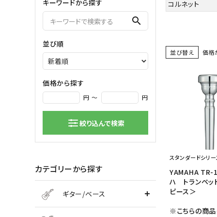
キーワードから探す
コルネット
弦楽器
search
バイオリン
シンセサ
並び順
クラシックギター
DAW ／ 
並び替え
価格
ハープ
DJ
弦楽器小物
PA
マイク
価格から探す
円 ～
円
絞り込んで検索
スタンダードシリー
カテゴリーから探す
YAMAHA TR
ハ トランペッ
ピース＞
ギター/ベース
※こちらの商品