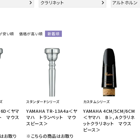
クラリネット
アルトホルン
音響機材
その他楽器
イザー
その他楽器
DTM
ハーモニカ
が安い順
価格が高い順
新着順
鍵盤ハーモニカ
リコーダー
ズ
スタンダードシリーズ
カスタムシリーズ
-16D＜ヤマ
YAMAHA TR-13A4a＜ヤ
YAMAHA 4CM/5CM/6CM
ト マウス
マハ トランペット マウ
＜ヤマハ B♭, Aクラリネ
スピース＞
ットクラリネット マウス
ピース＞
はお取り
※こちらの商品はお取り