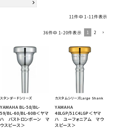
CD/楽譜・音楽雑貨
11
件中
1
-
11
件表示
CD、映像ソフト等
楽譜
1
2
36
件中
1
-
20
件表示
音楽雑貨
スタンダードシリーズ
カスタムシリーズLarge Shank
YAMAHA BL-58/BL-
YAMAHA
59/BL-60/BL-60B＜ヤマ
48LGP/51C4LGP＜ヤマ
ハ バストロンボーン マ
ハ ユーフォニアム マウ
ウスピース＞
スピース＞