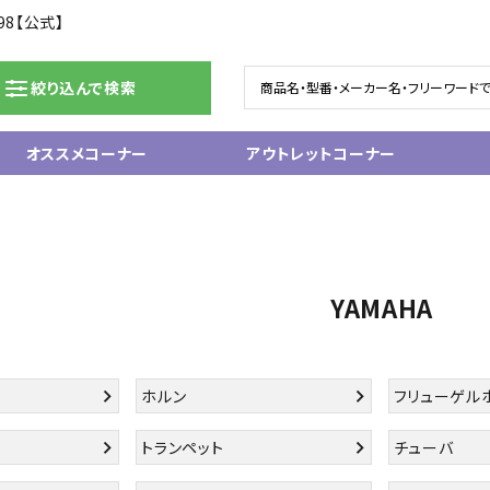
98【公式】
絞り込んで検索
オススメコーナー
アウトレットコーナー
ドラム/電子ドラム
ピアノ/鍵盤楽器
グランドピアノ
ム
アップライトピアノ
YAMAHA
ェア
中古ピアノ
電子ピアノ/エレクトーン
電子キーボード
関連アクセサリー
ホルン
フリューゲル
トランペット
チューバ