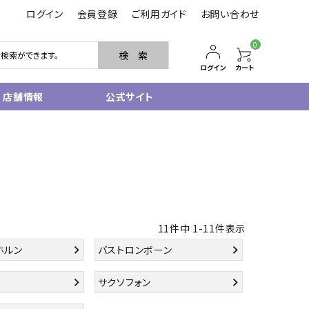
ログイン
会員登録
ご利用ガイド
お問い合わせ
0
検 索
ログイン
カート
店舗情報
公式サイト
管楽器
サクソフォン
トランペット
フルート・ピッコロ
クラリネット
その他木管
11
件中
1
-
11
件表示
その他金管
ホルン
バストロンボーン
中古管楽器
管楽器小物
サクソフォン