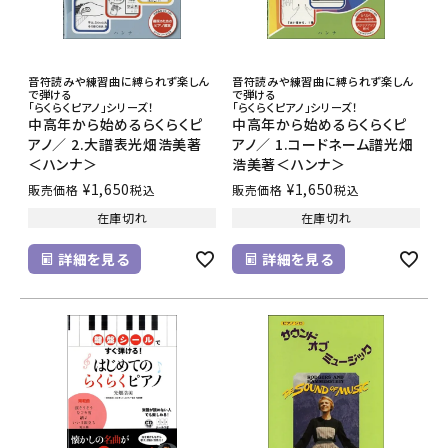
音符読みや練習曲に縛られず楽しん
音符読みや練習曲に縛られず楽しん
で弾ける
で弾ける
「らくらくピアノ」シリーズ！
「らくらくピアノ」シリーズ！
中高年から始めるらくらくピ
中高年から始めるらくらくピ
アノ／ 2.大譜表光畑浩美著
アノ／ 1.コードネーム譜光畑
＜ハンナ＞
浩美著＜ハンナ＞
¥
1,650
¥
1,650
販売価格
税込
販売価格
税込
在庫切れ
在庫切れ
詳細を見る
詳細を見る