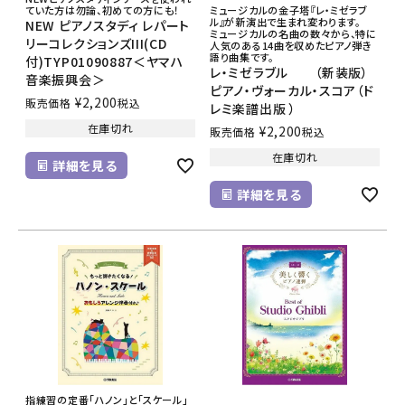
ていた方は勿論、初めての方にも！
ミュージカルの金子塔『レ・ミゼラブ
ル』が新演出で生まれ変わります。
NEW ピアノスタディ レパート
ミュージカルの名曲の数々から、特に
リーコレクションズIII(CD
人気のある14曲を収めたピアノ弾き
語り曲集です。
付)TYP01090887＜ヤマハ
レ・ミゼラブル （新装版）
音楽振興会＞
ピアノ・ヴォーカル・スコア（ド
¥
2,200
販売価格
税込
レミ楽譜出版 ）
在庫切れ
¥
2,200
販売価格
税込
在庫切れ
詳細を見る
詳細を見る
指練習の定番「ハノン」と「スケール」