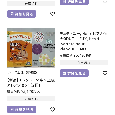
詳細を見る
在庫切れ
詳細を見る
デュティユー, Henriピアノ・ソ
ナタDUTILLEUX, Henri
:Sonate pour
PianoDF13403
¥
5,720
販売価格
税込
在庫切れ
セットで上達！ (彦根店)
詳細を見る
【新品】エレクトーン 中～上級
アレンジセット(２冊)
¥
5,170
販売価格
税込
在庫切れ
詳細を見る