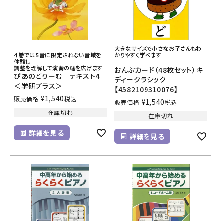
大きなサイズで小さなお子さんもわ
４巻では５音に限定されない音域を
かりやすく学べます
体験し
調整を理解して演奏の幅を広げます
おんぷカード（48枚セット）キ
ぴあのどりーむ テキスト４
ディークラシック
＜学研プラス＞
【4582109310076】
¥
1,540
販売価格
税込
¥
1,540
販売価格
税込
在庫切れ
在庫切れ
詳細を見る
詳細を見る