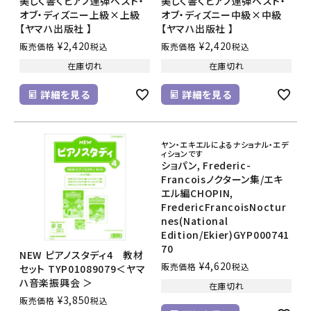
美しく響くピアノ連弾ベスト・
美しく響くピアノ連弾ベスト・
オブ・ディズニー上級×上級
オブ・ディズニー中級×中級
【ヤマハ出版社 】
【ヤマハ出版社 】
¥
2,420
¥
2,420
販売価格
税込
販売価格
税込
在庫切れ
在庫切れ
詳細を見る
詳細を見る
ヤン・エキエルによるナショナル・エデ
ィションです
ショパン, Frederic-
Francoisノクターン集/エキ
エル編CHOPIN,
FredericFrancoisNoctur
nes(National
Edition/Ekier)GYP000741
70
NEW ピアノスタディ4 教材
¥
4,620
販売価格
税込
セット TYP01089079＜ヤマ
ハ音楽振興会 ＞
在庫切れ
¥
3,850
販売価格
税込