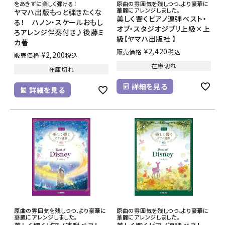
をあきずに楽しく弾ける！
原曲の雰囲気を残しつつ、より豪華に
華麗にアレンジしました。
ヤマハ出版もっと弾きたくな
美しく響くピアノ連弾ベスト・
る！ ハノン・スケールおもし
オブ・スタジオジブリ上級×上
ろアレンジ伴奏付き♪後藤ミ
級【ヤマハ出版社 】
カ著
¥
2,420
販売価格
税込
¥
2,200
販売価格
税込
在庫切れ
在庫切れ
詳細を見る
詳細を見る
原曲の雰囲気を残しつつ、より豪華に
原曲の雰囲気を残しつつ、より豪華に
華麗にアレンジしました。
華麗にアレンジしました。