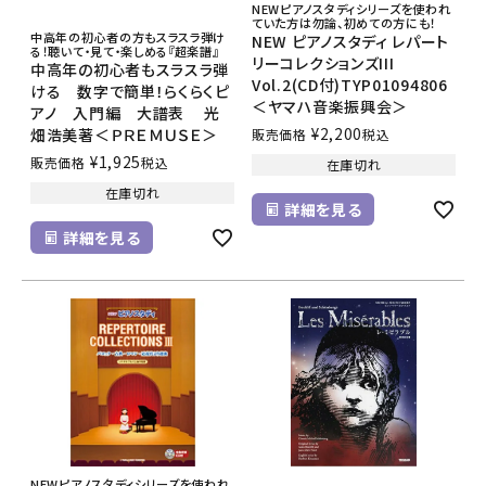
NEWピアノスタディシリーズを使われ
ていた方は勿論、初めての方にも！
中高年の初心者の方もスラスラ弾け
NEW ピアノスタディ レパート
る！聴いて・見て・楽しめる『超楽譜』
リーコレクションズIII
中高年の初心者もスラスラ弾
Vol.2(CD付)TYP01094806
ける 数字で簡単！らくらくピ
＜ヤマハ音楽振興会＞
アノ 入門編 大譜表 光
¥
2,200
畑浩美著＜ＰＲＥＭＵＳＥ＞
販売価格
税込
¥
1,925
販売価格
税込
在庫切れ
在庫切れ
詳細を見る
詳細を見る
NEWピアノスタディシリーズを使われ