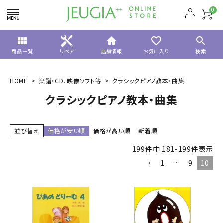
0
view_module
home
favorite_border
search
商品一覧
リペア
店舗情報
お気に入り
検索
HOME
楽譜・CD、映像ソフト等
クラシックピアノ教本・曲集
クラシックピアノ教本・曲集
並び替え
価格が安い順
価格が高い順
新着順
199
件中
181
-
199
件表示
1
…
9
10