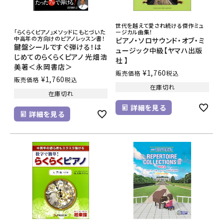
世代を越えて愛され続ける傑作ミュ
「らくらくピアノ」メソッドにもとづいた
ージカル曲集！
中高年の方向けのピアノレッスン書！
ピアノ・ソロサウンド・オブ・ミ
鍵盤シールですぐ弾ける！は
ュージック中級【ヤマハ出版
じめてのらくらくピアノ 光畑浩
社 】
美著＜永岡書店＞
¥
1,760
販売価格
税込
¥
1,760
販売価格
税込
在庫切れ
在庫切れ
詳細を見る
詳細を見る