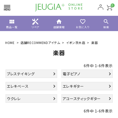
0
view_module
home
favorite_border
search
商品一覧
リペア
店舗情報
お気に入り
検索
HOME
店舗RECOMMENDアイテム
イオン茨木店
楽器
楽器
6
件中
1
-
6
件表示
ブレステイキング
電子ピアノ
エレキベース
エレキギター
ウクレレ
アコースティックギター
6
件中
1
-
6
件表示