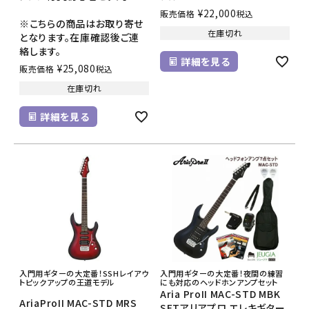
¥
22,000
販売価格
税込
※こちらの商品はお取り寄せ
在庫切れ
となります。在庫確認後ご連
絡します。
詳細を見る
¥
25,080
販売価格
税込
在庫切れ
詳細を見る
入門用ギターの大定番！SSHレイアウ
入門用ギターの大定番！夜間の練習
トピックアップの王道モデル
にも対応のヘッドホンアンプセット
Aria ProII MAC-STD MBK
AriaProII MAC-STD MRS
SETアリアプロ エレキギター