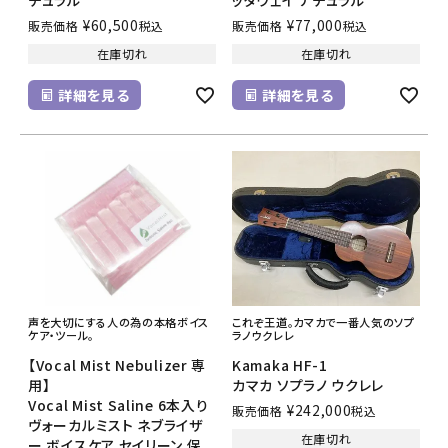
¥
60,500
¥
77,000
販売価格
税込
販売価格
税込
在庫切れ
在庫切れ
詳細を見る
詳細を見る
声を大切にする人の為の本格ボイス
これぞ王道。カマカで一番人気のソプ
ケア・ツール。
ラノウクレレ
【Vocal Mist Nebulizer 専
Kamaka HF-1
用】
カマカ ソプラノ ウクレレ
Vocal Mist Saline 6本入り
¥
242,000
販売価格
税込
ヴォーカルミスト ネブライザ
在庫切れ
ー ボイスケア セイリーン 保