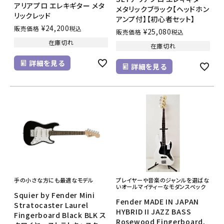
アリアプロ エレキギター メタ
メタリックブラック【ヘッドホン
リックレッド
アンプ付】【初心者セット】
¥
24,200
販売価格
税込
¥
25,080
販売価格
税込
在庫切れ
在庫切れ
詳細を見る
詳細を見る
手の小さな方にも最適なモデル
プレイヤーや音楽のジャンルを選ばな
いオールマイティーなモダンスペック
Squier by Fender Mini
Fender MADE IN JAPAN
Stratocaster Laurel
HYBRID II JAZZ BASS
Fingerboard Black BLK ス
Rosewood Fingerboard,